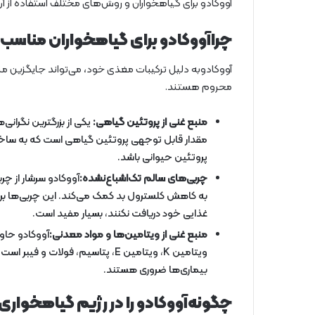
آووکادو برای گیاهخواران و روش‌های مختلف استفاده از آن 
چراآووکادو برای گیاهخواران مناسب
آووکادوبه دلیل ترکیبات مغذی خود، می‌تواند جایگزین منا
محروم هستند.
منبع غنی از پروتئین گیاهی:
یکی از بزرگترین نگرانی
مقدار قابل توجهی پروتئین گیاهی است که به ساخت
پروتئین حیوانی باشد.
چربی‌های سالم تک‌اشباع‌نشده:
آووکادو سرشار از چ
به کاهش کلسترول بد کمک می‌کند. این چربی‌ها برا
غذایی خود دریافت نکنند، بسیار مفید است.
منبع غنی از ویتامین‌ها و مواد معدنی:
آووکادو حاو
ویتامین K، ویتامین E، پتاسیم، فو
بیماری‌ها ضروری هستند.
چگونه‌آووکادو را در رژیم گیاهخواری