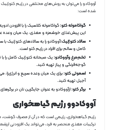
آووکادو را می‌توان به روش‌های مختلفی در رژیم کتوژنیک گنج
شده است:
گواکاموله کتو:
گواکاموله کلاسیک را با افزودن ادویه
این پیش‌غذای خوشمزه و مغذی، یک میان وعده عال
سالاد کتوژنیک:
آووکادو را به سالادهای کتوژنیک با س
کامل و سالم برای افراد در رژیم کتو است.
تخم‌مرغ وآووکادو:
یک صبحانه کتوژنیک کامل را با ت
گوجه‌فرنگی و پیاز تهیه کنید.
اسموتی کتو:
برای یک میان وعده سریع و انرژی‌زا، می‌
آجیل تهیه کنید.
برگر کتو:
ازآووکادو به عنوان جایگزین نان در برگرهای
آووکادوو رژیم گیاهخواری
رژیم گیاهخواری، رژیمی است که در آن از مصرف گوشت، م
ترکیبات مغذی منحصر به فرد، می‌تواند یک افزودنی ارزشمن