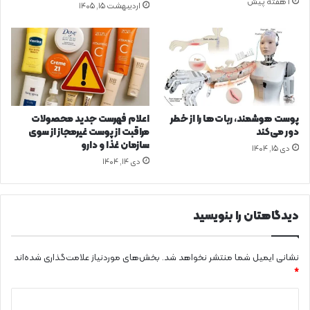
1 هفته پیش
اردیبهشت ۱۵, ۱۴۰۵
و
ی
ا
ن
د
ا
و
ج
ا
ت
ن
م
ر
ا
ژ
ع
پوست هوشمند، ربات‌ها را از خطر
اعلام فهرست جدید محصولات
ی
ی
دور می‌کند
مراقبت از پوست غیرمجاز از سوی
د
سازمان غذا و دارو
دی ۱۵, ۱۴۰۴
ر
دی ۱۴, ۱۴۰۴
د
و
ل
دیدگاهتان را بنویسید
ت
س
ی
نشانی ایمیل شما منتشر نخواهد شد.
بخش‌های موردنیاز علامت‌گذاری شده‌اند
ز
*
د
ه
د
م