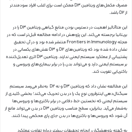
مصرف مکمل‌های ویتامین D3 ممکن است برای اغلب افراد سودمندتر
از D2 باشد.
این متاآنالیز اهمیت در دسترس بودن منابع گیاهی ویتامین D3 را در
بریتانیا برجسته می‌کند. این پژوهش در ادامه‌ مطالعه‌ قبل‌تر است که در
مجله‌ Frontiers in Immunology منتشر شده بود و در آن تحقیق
نشان داده شده بود که ویتامین‌های D2 و D3 نقش‌های یکسانی در
پشتیبانی از عملکرد سیستم ایمنی ندارند. ویتامین D3 اثری تعدیل‌کننده
بر سیستم ایمنی دارد و می‌تواند بدن را در برابر بیماری‌های ویروسی و
باکتریایی تقویت کند.
این مطالعه نشان داد که ویتامین D3 و نه D2 به‌نظر می‌رسد سیستم
سیگنال‌دهی اینترفرون نوع یک را در بدن تحریک می‌کند؛ بخشی کلیدی از
سیستم ایمنی که نخستین خط دفاعی در برابر باکتری‌ها و ویروس‌ها
به‌شمار می‌آید. بنابراین، سطح مناسب ویتامین D3 در بدن می‌تواند مانع از
آن شود که ویروس‌ها و باکتری‌ها در بدن جای پای محکمی پیدا کنند.
به گفته‌ پژوهشگران، انجام تحقیقات بیشتر درباره‌ تفاوت عملکرد