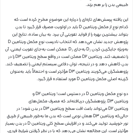
طبیعی بدن را بر هم بزند.
این یافته پرسش‌های تازه‌ای را درباره‌ این موضوع مطرح کرده است که
کدام نوع از مکمل ویتامین D باید در اولویت مصرف قرار گیرد تا بدن
بتواند بیشترین بهره را از فواید تقویتی آن ببرد. به بیان ساده، نتایج این
پژوهش جدید نشان می‌دهد که انتخاب نادرست نوع مکمل ویتامین D
به‌ویژه جایگزین کردن D₂ به‌جای D₃ ممکن است به‌جای تقویت ایمنی، آن
را تضعیف کند. ویتامین D2 ممکن است در واقع سطح ویتامین D3 را در
بدن کاهش دهد و در نتیجه، توان دفاعی سیستم ایمنی را تضعیف کند.
پژوهشگران می‌گویند ویتامین D3 مؤثرتر است و احتمالاً باید به‌عنوان
گزینه‌ اصلی مکمل ویتامین D مورد استفاده قرار گیرد.
دو نوع مکمل ویتامین D در دسترس است؛ ویتامین D2 و
ویتامین D3. پژوهشگران دریافته‌اند که مصرف مکمل‌های
ویتامین D2 می‌تواند باعث افت سطح ویتامین D3 در بدن شود؛ در
حالی‌که ویتامین D3 همان نوعی است که بدن ما به‌طور طبیعی از طریق
نور خورشید تولید می‌کند و در افزایش سطح کلی ویتامین D در بدن بسیار
مؤثرتر است. این مطالعه نشان می‌دهد که با در نظر گرفتن شرایط فردی،