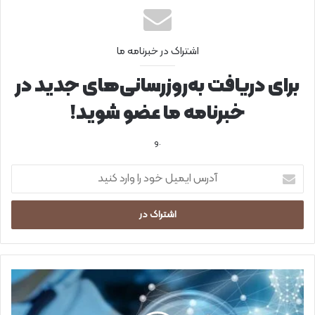
اشتراک در خبرنامه ما
برای دریافت به‌روزرسانی‌های جدید در
خبرنامه ما عضو شوید!
.و
آ
د
ر
س
ا
ی
م
ی
پ
ل
ی
خ
ش