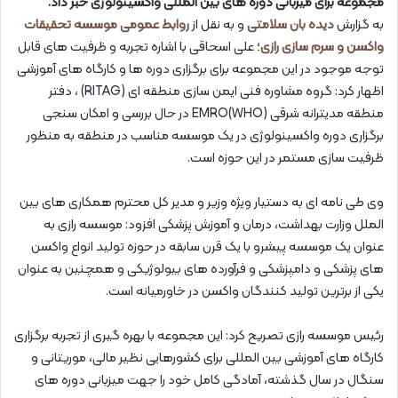
مجموعه برای میزبانی دوره های بین المللی واکسینولوژی خبر داد.
به گزارش
دیده بان سلامتی
و به نقل از
روابط عمومی موسسه تحقیقات
واکسن و سرم سازی رازی
؛ علی اسحاقی با اشاره تجربه و ظرفیت های قابل
توجه موجود در این مجموعه برای برگزاری دوره ها و کارگاه های آموزشی
اظهار کرد: گروه مشاوره فنی ایمن سازی منطقه ای (RITAG) ، دفتر
منطقه مدیترانه شرقی EMRO(WHO) در حال بررسی و امکان سنجی
برگزاری دوره واکسینولوژی در یک موسسه مناسب در منطقه به منظور
ظرفیت سازی مستمر در این حوزه است.
وی طی نامه ای به دستیار ویژه وزیر و مدیر کل محترم همکاری های بین
الملل وزارت بهداشت، درمان و آموزش پزشکی افزود: موسسه رازی به
عنوان یک موسسه پیشرو با یک قرن سابقه در حوزه تولید انواع واکسن
های پزشکی و دامپزشکی و فرآورده های بیولوژیکی و همچنین به عنوان
یکی از برترین تولید کنندگان واکسن در خاورمیانه است.
رئیس موسسه رازی تصریح کرد: این مجموعه با بهره گیری از تجربه برگزاری
کارگاه های آموزشی بین المللی برای کشورهایی نظیر مالی، موریتانی و
سنگال در سال گذشته، آمادگی کامل خود را جهت میزبانی دوره های