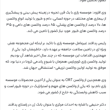
کشور تحمیل شود.
وی افزود: موسسه رازی با یک قرن تجربه در زمینه پیش بینی و پیشگیری
از بیماری های مختلف در حوزه انسانی، دام و طیور با تولید انواع واکسن
ها، ۷۰ درصد از واکسن های پزشکی، ۸۵ درصد واکسن های دامی و ۳۵
درصد واکسن های طیور مورد نیاز کشور را تامین می کند.
رئیس پدافند غیرعامل موسسه رازی با تاکید بر اینکه این مجموعه نقش
ویژه ای در تامین سلامت جامعه بر عهده دارد، خاطرنشان کرد: یکی از
مهمترین اقدامات این موسسه که در چند سال اخیر شاهد آن بودیم
تولید واکسن رازی کووپارس همزمان با شیوع پاندمی کرونا در دنیا بود که
موفق به تولید اولین واکسن تزریقی- استنشاقی جهان شد.
وی همچنین از واکسن
ORT
به عنوان یکی از آخرین محصولات موسسه
رازی نام برد که یکی از واکسن های مهم و استراتژیک در حوزه طیور است و
سبب کاهش وابستگی به خارج از کشور می شود.
دکتر حنیفی با اشاره به احداث مرکزی با عنوان بانک ژن در راستای پدافند