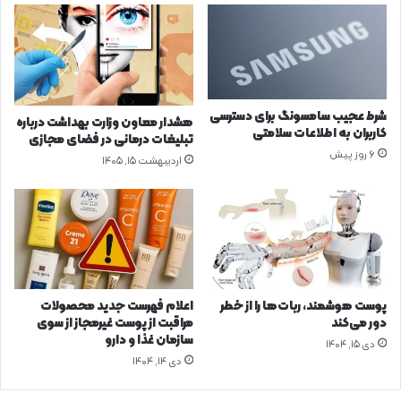
م
ی
ش
د
د
م
ح
ص
و
شرط عجیب سامسونگ برای دسترسی
هشدار معاون وزارت بهداشت درباره
ل
کاربران به اطلاعات سلامتی
تبلیغات درمانی در فضای مجازی
ا
6 روز پیش
اردیبهشت ۱۵, ۱۴۰۵
ت
م
و
س
س
ه
ر
ا
پوست هوشمند، ربات‌ها را از خطر
اعلام فهرست جدید محصولات
ز
دور می‌کند
مراقبت از پوست غیرمجاز از سوی
ی
سازمان غذا و دارو
دی ۱۵, ۱۴۰۴
دی ۱۴, ۱۴۰۴