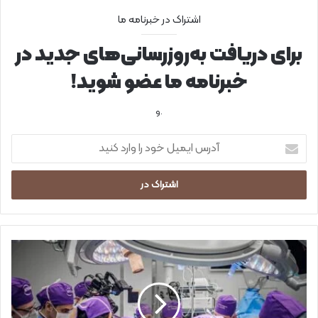
اشتراک در خبرنامه ما
برای دریافت به‌روزرسانی‌های جدید در
خبرنامه ما عضو شوید!
.و
آ
د
ر
س
ا
ی
م
ی
ا
ل
و
خ
ل
و
ی
د
ن