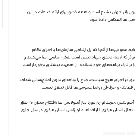
خاطر نشان کرد: اربعین کنگره بزرگ بیش از ۲۰ میلیون زائر جهان تشیع است و همه کشور برای ارائه خدمات در این
می ها انعکاس داده شود.
ط عمومی‌ها از آنجا که پل ارتباطی سازمان‌ها یا اجزای نظام
 موثر که لازمه تحقق جهاد تبیین است نقش اساسی ایفا می‌کنند و
بر تارک برنامه‌های خود نشانده، از اهمیت بیشتری برخوردار است.
وفیق در اجرای هیچ سیاست، طرح یا برنامه‌ای بدون اطلاع‌رسانی شفاف
ی فعالانه و حرفه‌ای روابط عمومی‌ها قابل تحقق نیست.
وی در بخش دیگری از سخنانش راه اندازی تعمیرگاه مرکزی آمبولانس ،خرید لوازم مورد نیاز آمبولانس ها ،افتتاح مخزن ۲۰ هزار
فند غیرعامل ، افتتاح ۶ پایگاه اورژانس و ۱۳۸ پروژه فعال استان مرکزی را از اقدامات اورژانس استان مرکزی در سال جاری