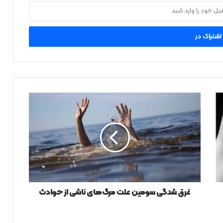
غ
ر
ق
ش
د
گ
ی
س
و
م
غرق شدگی سومین علت مرگ‌های ناشی از حوادث
ی
ن