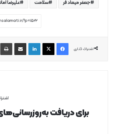
جعفر میعاد فر
سلامت
علیرضا امان
فیس بوک
X
لینکدین
از طریق ایمیل به اشتراک بگذارید
چ
اشتراک گذاری
اشترا
برای دریافت به‌روزرسانی‌ها