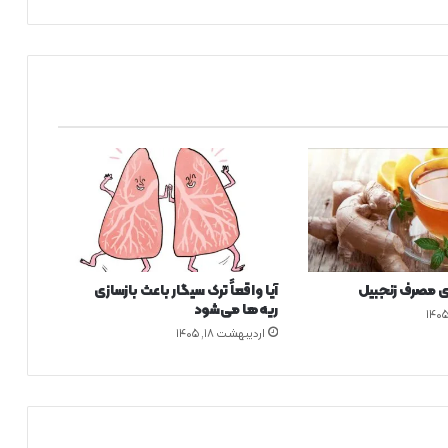
ع
ل
ت
م
ر
گ‌
ه
ا
ی
ن
ا
ش
ی
ا
 مصرف زنجبیل
آیا واقعاً ترک سیگار باعث بازسازی
ز
ریه‌ها می‌شود
ح
اردیبهشت ۱۸, ۱۴۰۵
و
ا
د
ث