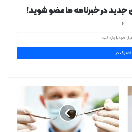
ی جدید در خبرنامه ما عضو شوید!
.و
خ
د
م
ا
ت
د
ن