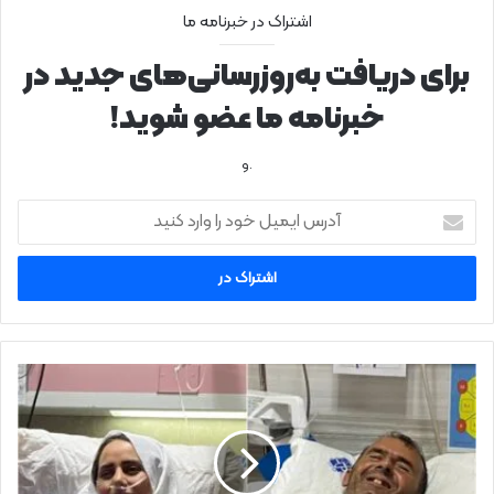
اشتراک در خبرنامه ما
برای دریافت به‌روزرسانی‌های جدید در
خبرنامه ما عضو شوید!
.و
آ
د
ر
س
ا
ی
م
ی
ب
ل
ر
خ
خ
و
ل
د
ا
ر
ف