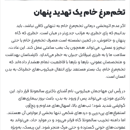
تخم‌مرغ خام یک تهدید پنهان
اگر عدم اثربخشی درمانی تخم‌مرغ خام به تنهایی کافی نباشد، باید
بدانیم که پای خطری به مراتب جدی‌تر در میان است. خطری که گاه
پنهان و خاموش، در کمین نشسته است.مصرف تخم‌مرغ خام یا حتی
نیم‌پز و عسلی، می‌تواند همچون یک بمب ساعتی عمل کند. این عادت،
سلامت ما را به طرزی غیرقابل جبران به خطر می‌اندازد. کارشناسان بهداشت
و متخصصان عفونی، بارها و بارها با قاطعیت تمام هشدار داده‌اند که
تخم‌مرغ خام، یک بستر مستعد برای انتقال میکروب‌های خطرناک به بدن
انسان است.
در رأس این مهاجمان میکروبی، نام آشنای باکتری سالمونلا قرار دارد. این
باکتری موذی، می‌تواند پس از ورود به بدن، باعث بروز بیماری‌های
گوارشی شدید شود؛ تب‌های بالا، اسهال‌های مداوم و رنج‌آور،
استفراغ‌های پی‌درپی و دردهای شکمی تنها بخشی از عوارض آن هستند.
اما دامنه تخریب سالمونلا گاه فراتر می‌رود و در موارد حاد، می‌تواند به
عفونت‌های خونی گسترده و حتی مرگ منجر شود. این ریسک، به‌ویژه