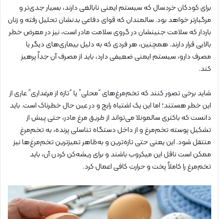
برای کودکان خردسال که سیستم ایمنی نابالغی دارند، بسیار جدی‌تر و
مرگبارتر خواهد بود. سالمندان که قوای دفاعی بدنشان تحلیل رفته و زنان
باردار که سلامت جنینشان در گروی سلامت مادر است، نیز در معرض خطر
بالایی قرار دارند. همچنین، هر فردی که به دلیل بیماری‌های دیگر یا
مصرف دارو، سیستم ایمنی ضعیفی دارد، باید از مصرف آن جداً پرهیز
کند.
شاید برخی تصور کنند که تخم‌مرغ‌های “محلی” یا “تازه از مرغداری” عاری از
این خطر هستند؛ اما این یک اشتباه رایج و در عین حال خطرناک است. باید
دانست که باکتری سالمونلا می‌تواند از طریق مرغ مادر، حتی پیش از
تشکیل پوسته تخم‌مرغ و از داخل دستگاه تناسلی پرنده، به تخم‌مرغ
منتقل شود. این یعنی حتی تازه‌ترین و به‌ظاهر تمیزترین تخم‌مرغ‌ها نیز
ممکن است ناقل این میکروب باشند و برای ریشه‌کن کردن آن، باید
تخم‌مرغ را کاملاً پخت و حرارت کافی اعمال کرد.