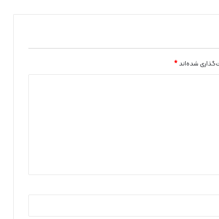
ا
و
ن
و
ز
ی
ر
‌گذاری شده‌اند
*
ج
ه
ا
د
ک
ش
ا
و
ر
ز
ی
و
ر
ئ
ی