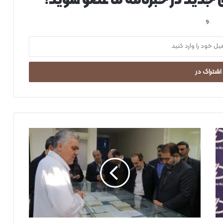
ی جدید در خبرنامه ما عضو شوید!
.و
ب
ا
ز
د
ی
د
ا
س
ت