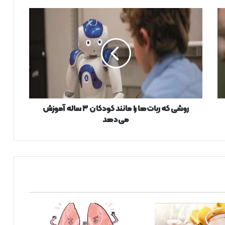
ر
و
ش
ی
ک
ه
ر
ب
ا
ت‌
روشی که ربات‌ها را مانند کودکان ۳ ساله آموزش
ه
می‌دهد
ا
ر
ا
م
ا
ن
ن
د
ک
و