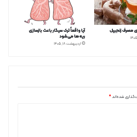
د
ک
ا
ن
 مصرف زنجبیل
آیا واقعاً ترک سیگار باعث بازسازی
۳
ریه‌ها می‌شود
س
اردیبهشت ۱۸, ۱۴۰۵
ا
ل
ه
آ
م
و
ز
ش
م
‌گذاری شده‌اند
*
ی‌
د
ه
د