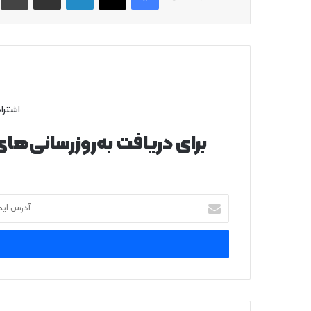
اشترا
برای دریافت به‌روزرسانی‌ها
آ
د
ر
س
ا
ی
م
ی