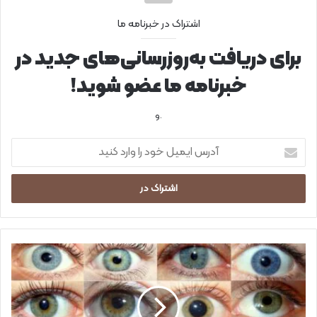
اشتراک در خبرنامه ما
برای دریافت به‌روزرسانی‌های جدید در
خبرنامه ما عضو شوید!
.و
آ
د
ر
س
ا
ی
م
ی
ت
ل
ر
خ
ن
و
د
د
ج