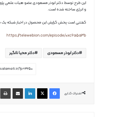
این طرح توسط دکتر ابوذر مسعودی عضو هیات علمی پژوه
و انرژی ساخته شده است.
گفتنی است پخش گزارش این محصول در اخبار شبکه یک صد
https://telewebion.com/episode/0xc6a5a3b
دکتر ابوذر مسعودی
دکتر محیا نانگیر
فیس بوک
X
لینکدین
از طریق ایمیل به اشتراک بگذارید
چ
اشتراک گذاری