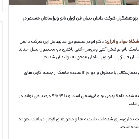
هشگران شرکت دانش بنیان فن آوران نانو ویرا سامان مستقر در
گاه مواد و انرژی
؛ دکتر ابوذر مسعودی مدیرعامل این شرکت دانش
ماسک نانو پوشش آنتی ویروس-آنتی باکتری دو محصول نسل جدید
ن فن آوران نانو ویرا سامان موفق به تولید آن شدیم.
وی افزود: از بین بردن ویروس‌ها در ۵ دقیقه در محیط‌های بیمارستانی با محلول و دوام ۱۲ ساعته ماسک از جمله کاربرد‌های
این پژوهشگر اظهار داشت: محلول ضدعفونی کننده ساخته شده کاملا بدون بو و غیرسمی است و تا ۹۹/۹۹ درصد می تواند در
 کند.
تجاری‌سازی شده‌اند، تاییدیه ها و مجوزهای لازم را دریافت نموده