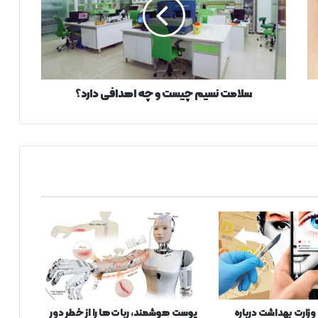
م
ت
ن
س
ی
م
چ
سلامت نسیم چیست و چه اهدافی دارد؟
ی
س
ت
و
چ
ه
ا
ه
د
ا
ف
ی
د
ا
زارت بهداشت درباره
پوست هوشمند، ربات‌ها را از خطر دور
ر