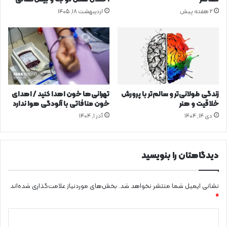
م
ر
2 هفته پیش
اردیبهشت ۱۸, ۱۴۰۵
ص
ع
ر
ر
ف
ص
ا
ه
ن
ت
س
و
ا
س
ن
ع
زندگی طولانی‌تر و سالم‌تر با پرورش
تهرانی‌ها خون اهدا کنید / اهدای
ی
ه
خلاقیت و هنر
خون منافاتی با آلودگی هوا ندارد
ا
ز
دی ۱۴, ۱۴۰۴
آذر ۱, ۱۴۰۴
س
ی
ت
ر
س
ا
دیدگاهتان را بنویسید
خ
ت‌
ه
نشانی ایمیل شما منتشر نخواهد شد.
بخش‌های موردنیاز علامت‌گذاری شده‌اند
ا
*
ی
د
س