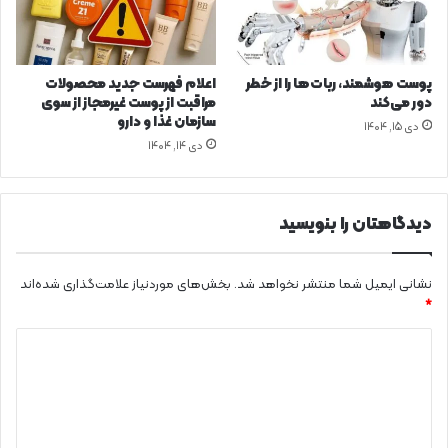
ن‌
أ
ا
م
ج
ی
ت
ن‌
پوست هوشمند، ربات‌ها را از خطر
اعلام فهرست جدید محصولات
م
ا
دور می‌کند
مراقبت از پوست غیرمجاز از سوی
ا
ج
سازمان غذا و دارو
دی ۱۵, ۱۴۰۴
ع
ت
دی ۱۴, ۱۴۰۴
ی
م
ا
ع
دیدگاهتان را بنویسید
ی
ب
ر
نشانی ایمیل شما منتشر نخواهد شد.
بخش‌های موردنیاز علامت‌گذاری شده‌اند
د
*
ا
ش
د
ت
ه
ی
ش
د
د
گ