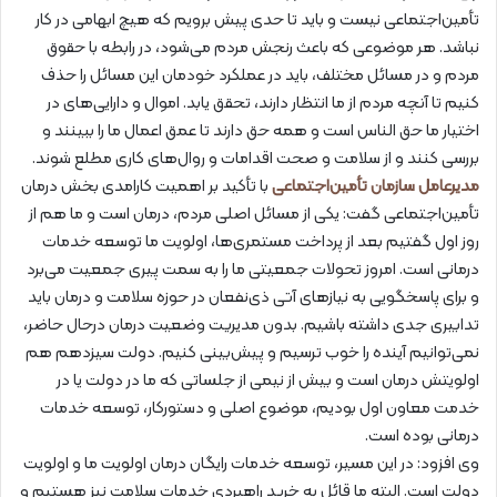
تأمین‌اجتماعی نیست و باید تا حدی پیش برویم که هیچ ابهامی در کار
نباشد. هر موضوعی که باعث رنجش مردم می‌شود، در رابطه با حقوق
مردم و در مسائل مختلف، باید در عملکرد خودمان این مسائل را حذف
کنیم تا آنچه مردم از ما انتظار دارند، تحقق یابد. اموال و دارایی‌های در
اختیار ما حق الناس است و همه حق دارند تا عمق اعمال ما را ببینند و
بررسی کنند و از سلامت و صحت اقدامات و روال‌های کاری مطلع شوند.
مدیرعامل سازمان تأمین‌اجتماعی
با تأکید بر اهمیت کارامدی بخش درمان
تأمین‌اجتماعی گفت: یکی از مسائل اصلی مردم، درمان است و ما هم از
روز اول گفتیم بعد از پرداخت مستمری‌ها، اولویت ما توسعه خدمات
درمانی است. امروز تحولات جمعیتی ما را به سمت پیری جمعیت می‌برد
و برای پاسخگویی به نیازهای آتی ذی‌نفعان در حوزه سلامت و درمان باید
تدابیری جدی داشته باشیم. بدون مدیریت وضعیت درمان درحال حاضر،
نمی‌توانیم آینده را خوب ترسیم و پیش‌بینی کنیم. دولت سیزدهم هم
اولویتش درمان است و بیش از نیمی از جلساتی که ما در دولت یا در
خدمت معاون اول بودیم، موضوع اصلی و دستور‌کار، توسعه خدمات
درمانی بوده است.
وی افزود: در این مسیر، توسعه خدمات رایگان درمان اولویت ما و اولویت
دولت است. البته ما قائل به خرید راهبردی خدمات سلامت نیز هستیم و