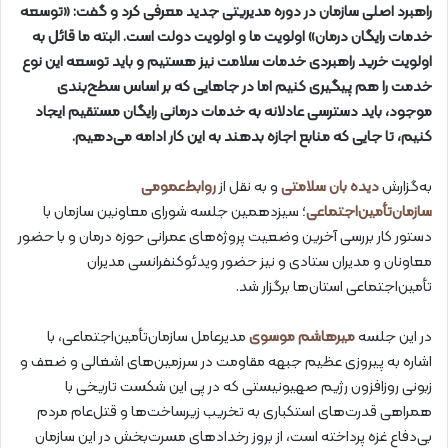
راهبرد اصلی سازمان در دوره مدیریتی جدید معرفی کرد و گفت: «توسعه
خدمات رایگان درمان» اولویت ما و اولویت دولت است. البته ما قائل به
اولویت خرید راهبردی خدمات سلامت نیز هستیم و باید توسعه این نوع
خدمت را هم پیگیری کنیم اما در جاهایی که بر اساس سطح‌بندی
موجود، باید دسترسی عادلانه به خدمات درمانی رایگان مستقیم ایجاد
کنیم، تا جایی که منابع اجازه بدهند به این کار ادامه می‌دهیم.
به‌گزارش
دیده بان سلامتی
و به نقل از
روابط‌عمومی
سازمان‌تأمین‌اجتماعی
؛ سیزدهمین جلسه شورای معاونین سازمان با
دستور کار بررسی آخرین وضعیت پروژه‌های عمرانی حوزه درمان و با حضور
معاونان و مدیران ستادی و نیز حضور ویدئوکنفرانسی مدیران
تأمین‌اجتماعی استان‌ها برگزار شد.
در این جلسه
میرهاشم موسوی
مدیرعامل سازمان‌تأمین‌اجتماعی، با
اشاره به پیروزی عظیم جبهه مقاومت در سرزمین‌های اشغالی و ضعف و
زبونی روزافزون رژیم صهیونیستی که در پی این شکست تاریخی با
همراهی قدرت‌های استکباری به تخریب زیرساخت‌ها و قتل‌عام مردم
بی‌دفاع غزه پرداخته است، از بروز رخدادهای مسرت‌بخش در این سازمان