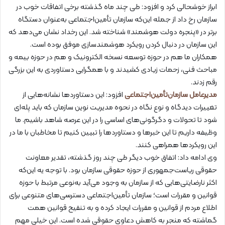
ابراز خوشحالی کرد و افزود: طی چند ماه گذشته برخی اتفاقات خوب در
سازمان رخ داد از جمله این‌که سازمان تأمین‌اجتماعی به‌عنوان دستگاه
برتر در «پنجره دولت هوشمند» شناخته شد. این رخداد نشان می‌دهد که
این سازمان در دنبال کردن رویکرد هوشمندسازی موفق بوده است.
همکاران ما هم در حوزه توسعه نسخه الکترونیک و هم در حوزه بیمه و
مباحث فنی، زحمات زیادی کشیدند و با همگرایی دستاوردی به این بزرگی
رقم زدند.
مدیرعامل سازمان‌تأمین‌اجتماعی
افزود: این دستاوردها نشانه‌هایی از
تغییرات دیدگاه و نوع نگاه در نحوه مدیریت نوین سازمان که باید پله‌ای
شود تا تحولات و دگرگونی‌های اساسی را در این عرصه شاهد باشیم. ما
وظیفه داریم تا این خبرها و دستاوردها را تبیین کنیم تا مخاطبان با ما در
این رویکردها همراهی کنند.
وی ادامه داد: اتفاق خوب دیگر طی چند روز گذشته، تقدیر معاونت
حقوقی ریاست‌جمهوری از حوزه حقوقی سازمان بود. با توجه یه این‌که
اکثر نارضایتی‌هایی که از سازمان به وجود می‌آید به‌نوعی مرتبط با حوزه
قوانین و مقررات است؛ سازمان تأمین‌اجتماعی دسترسی‌های متنوعی برای
اطلاع مردم از قوانین و مقررات ایجاد کرده و به تنقیح قوانین همت
گماشته که منجر به کاهش دعاوی حقوقی شده است. این خیلی مهم