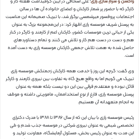
واکسن و سرم سازی رازی
؛ علی اسحاقی در آیین گرامیداشت هفته کار و
کارگر که با حضور پر شمار کارکنان و اعضای خانواده آن ها در سالن
اجتماعات پروفسور میرشمسی برگزار شد، با تبریک صمیمانه این مناسبت
به پرسنل شریف موسسه رازی اظهار کرد: در این‌مجموعه بزرگ به عنوان
یکی از حیاتی ترین موسسات کشور، کارکنان اعم از کارمند و کارگر در کنار
هم و دست در دست هم کار و تلاش می کنند و تمام دستاوردهای
حاصل شده به همت تلاش جمعی کارکنان موسسه رازی به دست آمده
است.
وی گفت: گرچه این روز را خدمت همه کارکنان زحمتکش موسسه رازی
تبریک می گویم اما به واقع هیچ گاه به تفاوت بین نیروی کارمند و کارگر
قائل نبوده و معتقدم فرقی بین این دو نیست بلکه همه به عنوان
پرسنل موسسه رازی، فارغ از نوع استخداممان، ماموریتی داشته و موظف
به انجام متعهدانه آن هستیم.
رئیس موسسه رازی با بیان این که از سال ۱۳۸۶ تا ۱۳۸۸ با مدرک دکترای
تخصصی شیمی به عنوان نیروی شرکتی در موسسه جذب شدم و طی
این مدت به عنوان رئیس بخش، مسئول آزمایشگاه، معاونت تولید و