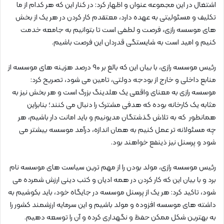
اشتغال در این مجموعه عنوان و اظهار کرد: در کنار این که هر کدام از ما
تکلیف و مسئولیتی به عهده دارد، معتقدم کار کردن در هر یک از بخش
های موسسه رازی، فرصت و لطفی است تا بتوانیم به جامعه خدمت
کنیم و امید است به شایستگی قدردان این فرصت باشیم.
رئیس موسسه رازی، با بیان این که بالغ بر ۹۰ درصد هزینه های موسسه از
منابع داخلی و خارج از بودجه دولتی، تامین می شود، تصریح کرد:
موسسه رازی به معنای واقعی یک هلدینگ بزرگ است و هر بخش نیز به‌
مثابه یک کارخانه بوده که هدفی مشترک را دنبال می کنند؛ بنابراین
همانطور که به تلاش گذشتگان مدیونیم و‌ باید امانت دار باشیم، هر
چه مسئولانه تر عمل کنیم به همان اندازه، درآمد موسسه بیشتر می
شود و پرسنل نیز ذینفع خواهند بود.
رئیس موسسه رازی، مولد بودن را از مهم ترین سیاست های موسسه نام
برد ‌و با بیان این که کار کردن در همه ادیان و کتب دینی ارزش شمرده می
شود، تاکید کرد: هر یک از پرسنل موسسه در جایگاه خود، باید بکوشیم به
داشته های موسسه افزوده و مولد باشیم و این سرمایه ارزشمند کشور را
به بهترین شکل ممکن حفظ ‌و‌ نگهداری کرده و آن را توسعه دهیم.