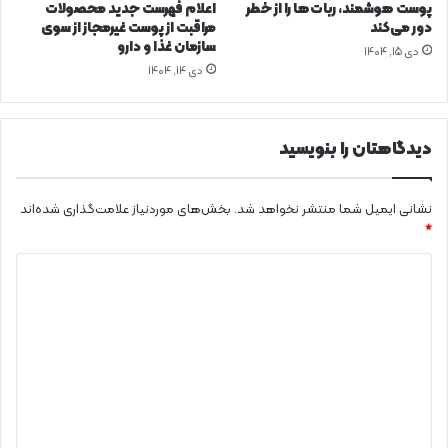
م
پوست هوشمند، ربات‌ها را از خطر
اعلام فهرست جدید محصولات
ت
دور می‌کند
مراقبت از پوست غیرمجاز از سوی
و
سازمان غذا و دارو
دی ۱۵, ۱۴۰۴
ا
دی ۱۴, ۱۴۰۴
م
ن
ی
دیدگاهتان را بنویسید
ت
ب
ی
نشانی ایمیل شما منتشر نخواهد شد.
بخش‌های موردنیاز علامت‌گذاری شده‌اند
و
ل
*
و
د
ژ
ی
ی
ک
د
ک
ش
گ
و
ا
ر
ه
ا
س