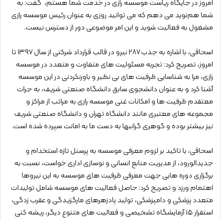
امروز در جایگاه ریاست موسسه رازی در خدمت شما هستم، گفت: به
شما هم‌نوید می دهم که می توانید روزی به عنوان رئیس موسسه رازی
مشغول به فعالیت شوید و این امر موضوعی دور از دسترس نیست.
اسحاقی، با اشاره به جذب ۲۸۷ نیرو در قالب قرارداد شرکتی از سال ۱۳۹۷ تا
امروز، تصریح کرد: تجربه مسئولیت های متفاوت و متعدد در موسسه
رازی، مرا به شناسایی ظرفیت های بی نظیر و باورنکردنی در این موسسه
آشنا کرد و به عنوان دانشجوی سابق دانشگاه صنعتی شریف، به جرات
معتقدم ظرفیت ها و امکانات غنی موسسه رازی به مراتب از مراکز و
مجموعه های معتبری مانند دانشگاه تهران و دانشگاه صنعتی شریف
نیز بیشتر بوده و گوهری گرانبها به دست ما به امانت سپرده شده است.
اسحاقی، با تاکید بر لزوم معرفی موسسه به پرسنل تازه استخدام و
جدیدالورود، از مدیریت منابع انسانی و نوسازی اداری خواست، نسبت به
برگزاری دوره هایی جهت معرفی ظرفیت های موسسه به این‌ نیروها
اهتمام ورزد و تصریح کرد: حاصل فعالیت های موسسه شامل تولیدات
متعدد پزشکی و دامپزشکی، تولید پادزهرهای مارگزیدگی و عقرب زدگی،
استقرار ۱۵ آزمایشگاه تشخیصی و فعالیت های متنوع دیگر، ریشه کنی