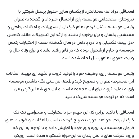
اسحاقی در ادامه سخنانش، از یکسان سازی حقوق پرسنل شرکتی با
نیروهای استخدامی موسسه رازی از امسال خبر داد و گفت: به عنوان
رئیس موسسه تلاش کردم تمام کارکنان از تسهیلات و امکانات رفاهی و
معیشتی یکسان ‌و‌ برابر برخوردار باشند و ارائه این تسهیلات مانند کاهش
حق بیمه تکمیلی و دادن پاداش در سال گذشته همه از اختیارات رئیس
موسسه و خارج از شمول بوده که در قانون‌قید نشده و‌ برای رفاه حال و
رعایت حقوق تمام‌پرسنل لحاظ شده است.
رئیس موسسه رازی، وظیفه خود را تولید ثروت و نگهداری بهینه امکانات
این مجموعه عنوان و تصریح کرد: وظیفه من غنی نگه داشتن موسسه
رازی و‌ تولید ثروت برای این مجموعه است و این حق شما بر گردن من
است که در ثروت موسسه شریک باشید.
اسحاقی با تاکید بر این که این مهم جز با مشارکت و همراهی تک تک
کارکنان رقم نخواهد خورد، تصریح کرد: متناسب با امکانات و ظرفیت های
فراوان موسسه باید بهره وری خود را افرایش داده و با توجه به این که
ورود شرکت های دانش بنیان به این‌حوزه گسترده شده است، رویکرد