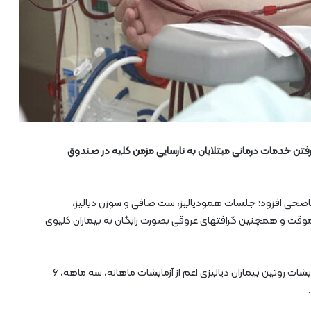
فتن خدمات درمانی مبتلایان به نارسایی مزمن کلیه در صندوق
صحی افزود: جلسات همودیالیز، ست صافی و سوزن دیالیز،
 موقت و همچنین گرافتهای عروقی بصورت رایگان به بیماران کلیوی
وی اظهارداشت: محلول دیالیز و پودر بی کربنات سدیم، آزمایشات روتین بیماران دیالیزی اعم از آزمایشات ماهانه، سه ماهه، ۶