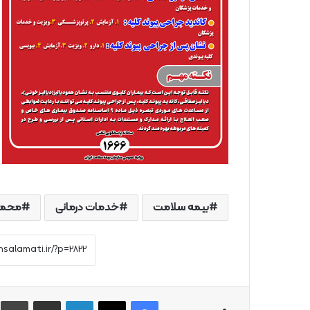
بیمه سلامت
خدمات درمانی
محمد
فیس بوک
X
لینکدین
از طریق ایمیل به اشتراک بگذارید
چ