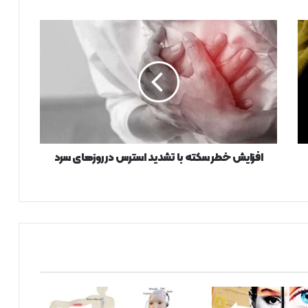
ا
ف
ز
ا
ی
ش
خ
ط
ر
س
افزایش خطر سکته با تشدید استرس در روزهای سرد
ک
ت
ه
ب
ا
ت
ش
د
ی
د