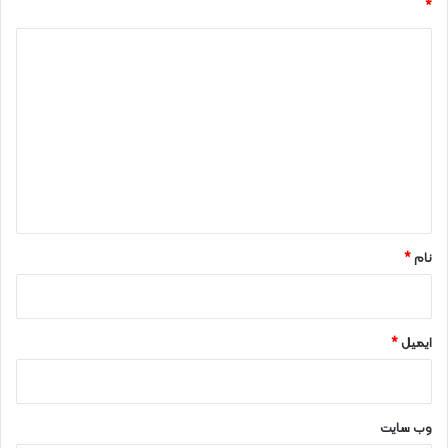
*
د
ی
د
گ
ا
ه
*
نام
*
ایمیل
*
وب‌ سایت