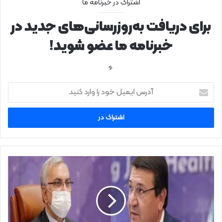
اشتراک در خبرنامه ما
برای دریافت به‌روزرسانی‌های جدید در
خبرنامه ما عضو شوید!
.و
آ
د
ر
س
ا
ی
م
ی
ا
ل
ف
خ
ز
و
ا
د
ی
ر
ش