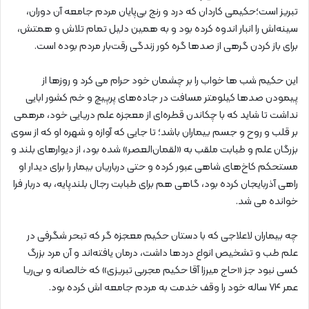
تبریز است؛حکیمی کاردان که درد و رنج بی‌پایان مردم جامعه آن دوران،
سینه‌اش را انبار اندوه کرده بود و به همین دلیل تمام تلاش و همتش،
برای باز کردن گرهی از صدها گره کور زندگی رقت‌بار مردم بوده است.
این حکیم شب‌ ها خواب را بر چشمان خود حرام می‌ کرد و روزها از
پیمودن صدها کیلومتر مسافت در جاده‌های پرپیچ و خم کشور ابایی
نداشت تا شاید که با چکاندن قطره‌ای از معجزه علم دریایی خود، مرهمی
بر قلب و روح و جسم بیماران باشد؛ تا جایی که آوازه و شهره‌ او که از سوی
بزرگان علم و طبابت ملقب به «لقمان‌العصر» شده بود، از دیوارهای بلند و
مستحکم کاخ‌های شاهی عبور ‌کرده و حتی درباریان بیمار را برای دیدار او
راهی آذربایجان کرده بود، گاهی هم برای طبابت رجال بلندپایه، به دربار فرا
خوانده می‌ شد‌.
چه بیماران لاعلاجی که با دستان حکیم معجزه‌ گر که تبحر شگرفی در
علم طب و تشخیص انواع دردها داشت، درمان یافته‌اند و آن مرد بزرگ
کسی نبود جز «حاج میرزا آقا حکیم مجربی تبریزی» که خالصانه و بی‌ریا
عمر ۷۴ ساله خود را وقف خدمت به مردم جامعه‌ اش کرده بود.