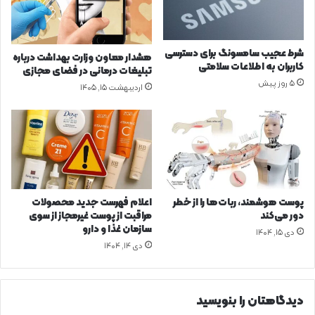
ر
ر
ف
ی
ن
د
ا
شرط عجیب سامسونگ برای دسترسی
هشدار معاون وزارت بهداشت درباره
و
کاربران به اطلاعات سلامتی
تبلیغات درمانی در فضای مجازی
ر
5 روز پیش
اردیبهشت ۱۵, ۱۴۰۵
ی
5
G
ر
و
ن
م
ا
پوست هوشمند، ربات‌ها را از خطر
اعلام فهرست جدید محصولات
ی
دور می‌کند
مراقبت از پوست غیرمجاز از سوی
ی
سازمان غذا و دارو
دی ۱۵, ۱۴۰۴
ش
دی ۱۴, ۱۴۰۴
د
دیدگاهتان را بنویسید