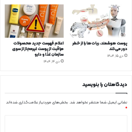
س
ل
ا
م
ت
ه
م
پوست هوشمند، ربات‌ها را از خطر
اعلام فهرست جدید محصولات
ر
دور می‌کند
مراقبت از پوست غیرمجاز از سوی
ا
سازمان غذا و دارو
دی ۱۵, ۱۴۰۴
ه
دی ۱۴, ۱۴۰۴
ب
ا
م
دیدگاهتان را بنویسید
ش
ا
ر
نشانی ایمیل شما منتشر نخواهد شد.
بخش‌های موردنیاز علامت‌گذاری شده‌اند
ک
ت
*
ه
د
م
ر
ی