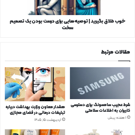
ر
ق
ا
ب
ن
گ
س
ی
خوب طلاق بگیرید | توصیه‌هایی برای درست بودن یک تصمیم
ا
ر
سخت
ن
ی
د
|
مقالات مرتبط
ت
و
ص
ی
ه‌
ه
ا
ی
ی
شرط عجیب سامسونگ برای دسترسی
هشدار معاون وزارت بهداشت درباره
ب
کاربران به اطلاعات سلامتی
تبلیغات درمانی در فضای مجازی
ر
1 هفته پیش
اردیبهشت ۱۵, ۱۴۰۵
ا
ی
د