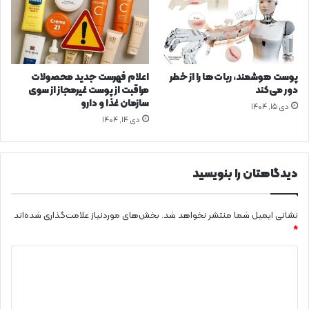
ر
س
ت
ب
و
پوست هوشمند، ربات‌ها را از خطر
اعلام فهرست جدید محصولات
د
دور می‌کند
مراقبت از پوست غیرمجاز از سوی
ن
سازمان غذا و دارو
دی ۱۵, ۱۴۰۴
ی
دی ۱۴, ۱۴۰۴
ک
ت
ص
دیدگاهتان را بنویسید
م
ی
م
نشانی ایمیل شما منتشر نخواهد شد.
بخش‌های موردنیاز علامت‌گذاری شده‌اند
س
خ
*
ت
د
ی
د