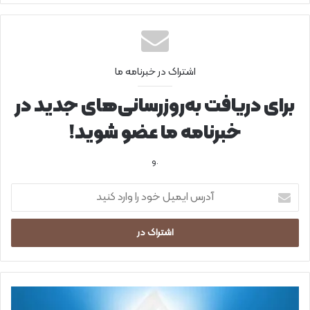
اشتراک در خبرنامه ما
برای دریافت به‌روزرسانی‌های جدید در
خبرنامه ما عضو شوید!
.و
آ
د
ر
س
ا
ی
م
ی
ز
ل
م