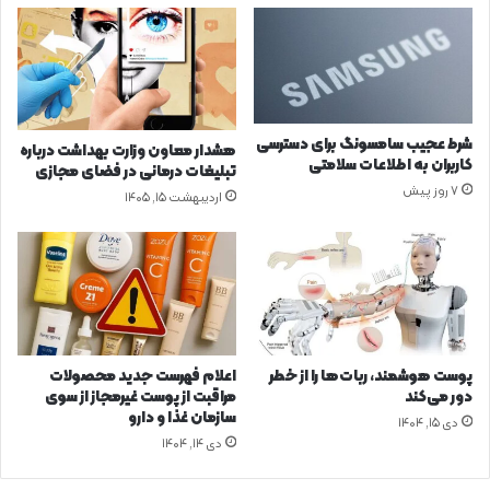
ن
ف
ی
ر
۵
م‌
د
ه
ه
ا
ک
ب
شرط عجیب سامسونگ برای دسترسی
هشدار معاون وزارت بهداشت درباره
ن
د
کاربران به اطلاعات سلامتی
تبلیغات درمانی در فضای مجازی
خ
و
7 روز پیش
اردیبهشت ۱۵, ۱۴۰۵
س
ن
ت
م
د
ج
ر
و
آ
ز
م
س
د
ا
ی
ز
پوست هوشمند، ربات‌ها را از خطر
اعلام فهرست جدید محصولات
م
دور می‌کند
مراقبت از پوست غیرمجاز از سوی
ا
سازمان غذا و دارو
دی ۱۵, ۱۴۰۴
ن
دی ۱۴, ۱۴۰۴
غ
ذ