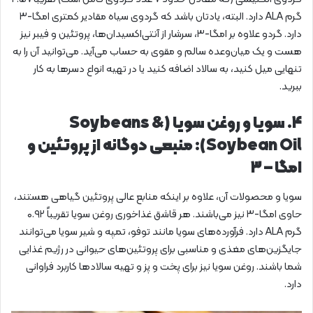
گرم ALA دارد. البته، یادتان باشد که گردوی سیاه مقادیر کمتری امگا-۳
دارد. گردو علاوه بر امگا-۳، سرشار از آنتی‌اکسیدان‌ها، پروتئین و فیبر نیز
هست و یک میان‌وعده سالم و مقوی به حساب می‌آید. می‌توانید آن را به
تنهایی میل کنید، به سالاد اضافه کنید یا در تهیه انواع دسرها به کار
ببرید.
۴. سویا و روغن سویا (Soybeans &
Soybean Oil): منبعی دوگانه از پروتئین و
امگا – ۳
سویا و محصولات آن، علاوه بر اینکه منابع عالی پروتئین گیاهی هستند،
حاوی امگا-۳ نیز می‌باشند. هر قاشق غذاخوری روغن سویا تقریباً ۰.۹۲
گرم ALA دارد. فرآورده‌های سویا مانند توفو، تمپه و شیر سویا می‌توانند
جایگزین‌های مغذی و مناسبی برای پروتئین‌های حیوانی در رژیم غذایی
شما باشند. روغن سویا نیز برای پخت و پز و تهیه سالادها کاربرد فراوانی
دارد.