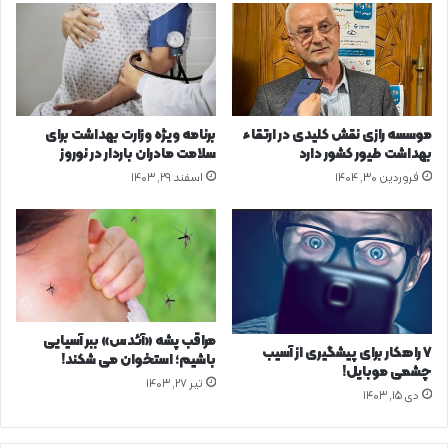
و
ه
ن
م
ک
خ
ا
ا
م
ط
ل
،
موسسه رازی نقش کلیدی در ارتقاء
برنامه ویژه وزارت بهداشت برای
ب
ت
بهداشت طیور کشور دارد
سلامت مادران باردار در نوروز
د
ص
فروردین ۳۰, ۱۴۰۴
اسفند ۲۹, ۱۴۰۳
ن
و
د
ی
ر
ر
ر
ب
و
ر
ز
د
ه
ا
ا
ر
مراقب پشه «آئدس» ببر آسیایی
ی
۷ راهکار برای پیشگیری از آسیب
ی
باشیم؛ استخوان می شکند!
چشمی موبایل!
گ
ا
تیر ۲۷, ۱۴۰۳
ر
ز
دی ۱۵, ۱۴۰۳
م
ت
و