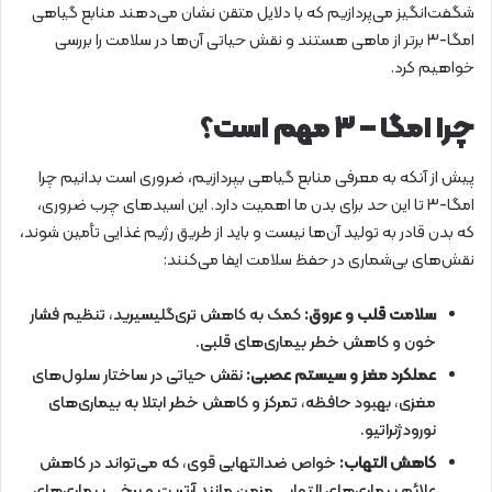
شگفت‌انگیز می‌پردازیم که با دلایل متقن نشان می‌دهند منابع گیاهی
امگا-۳ برتر از ماهی هستند و نقش حیاتی آن‌ها در سلامت را بررسی
خواهیم کرد.
چرا امگا – ۳ مهم است؟
پیش از آنکه به معرفی منابع گیاهی بپردازیم، ضروری است بدانیم چرا
امگا-۳ تا این حد برای بدن ما اهمیت دارد. این اسیدهای چرب ضروری،
که بدن قادر به تولید آن‌ها نیست و باید از طریق رژیم غذایی تأمین شوند،
نقش‌های بی‌شماری در حفظ سلامت ایفا می‌کنند:
سلامت قلب و عروق:
کمک به کاهش تری‌گلیسیرید، تنظیم فشار
خون و کاهش خطر بیماری‌های قلبی.
عملکرد مغز و سیستم عصبی:
نقش حیاتی در ساختار سلول‌های
مغزی، بهبود حافظه، تمرکز و کاهش خطر ابتلا به بیماری‌های
نورودژنراتیو.
کاهش التهاب:
خواص ضدالتهابی قوی، که می‌تواند در کاهش
علائم بیماری‌های التهابی مزمن مانند آرتریت و برخی بیماری‌های