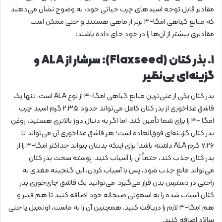
مقادیر قابل توجه اسیدهای چرب حیاتی خود، به وضوح نشان می‌دهند
که منابع گیاهی امگا-۳ برتر از ماهی هستند و حتی ممکن است
مقادیری بیشتر از آن‌ها را در خود جای داده باشند:
۱. بذر کتان (Flaxseed): سرشار از ALA و
گزینه‌ای بی‌نظیر
بذر کتان یکی از غنی‌ترین منابع گیاهی امگا-۳ از نوع ALA است. تنها یک
قاشق غذاخوری از بذر کتان کامل می‌تواند حدود ۲.۳۵ گرم اسید چرب
امگا -۳ را برای شما تأمین کند. اما اگر به دنبال دوز بالاتری هستید، روغن
بذر کتان گزینه‌ای فوق‌العاده است؛ هر قاشق غذاخوری آن می‌تواند تا
۷.۲۶ گرم ALA داشته باشد! برای اینکه بدنتان بتواند حداکثر امگا-۳ را از
بذر کتان جذب کند، حتماً آن را آسیاب کنید. پوسته سخت بذر کتان
می‌تواند مانع جذب شود، پس با آسیاب کردن، این گنجینه مغذی به
راحتی در دسترس بدن قرار می‌گیرد. می‌توانید یک قاشق چای‌خوری بذر
کتان آسیاب شده را به اسموتی صبحانه خود اضافه کنید تا هم فیبر و
هم امگا-۳ لازم را دریافت کنید. همچنین آن را به ماست، اوتمیل یا حتی
سالاد اضافه کنید.