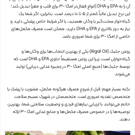
آن را به EPA و DHA (انواع فعال‌تر امگا -۳ برای قلب و مغز) تبدیل کند؛
این نرخ تبدیل غالباً کمتر از ۵ تا ۱۰ درصد است. بنابراین، اگر شما یک
گیاه‌خوار سخت‌گیر یا وگان هستید، یا اگر شرایط خاص پزشکی دارید و
نیاز به دوز بالاتری از EPA و DHA دارید، ممکن است مصرف مکمل‌های
خاصی از امگا -۳ برای شما ضروری باشد.
روغن جلبک (Algal Oil) یکی از بهترین انتخاب‌ها برای وگان‌ها و
گیاه‌خواران است، زیرا این روغن مستقیماً حاوی EPA و DHA است که
توسط جلبک‌ها (منبع اصلی امگا -۳ در زنجیره غذایی دریایی) تولید
می‌شوند.
نکته بسیار مهم: قبل از شروع مصرف هرگونه مکمل، مشورت با پزشک یا
متخصص تغذیه ضروری است. متخصصان در شهرک نسیم سلامت
خاتم می‌توانند با ارزیابی نیازهای فردی و وضعیت سلامتی شما، بهترین
توصیه‌ها را در خصوص مصرف مکمل‌ها و منابع غذایی امگا -۳ ارائه
دهند.