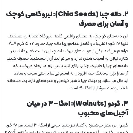
۲. دانه چیا (Chia Seeds): نیروگاهی کوچک
و آسان برای مصرف
این دانه‌های کوچک، به معنای واقعی کلمه نیروگاه تغذیه‌ای هستند.
تنها ۲۸ گرم (تقریباً دو قاشق غذاخوری) دانه چیا، حدود ۵.۰۶ گرم ALA
فراهم می‌کند. یکی از مزیت‌های بزرگ دانه چیا این است که برخلاف بذر
کتان، نیازی به آسیاب شدن ندارد و می‌توانید آن را مستقیماً مصرف کنید.
دانه‌های چیا با قابلیت جذب بالای آب، بافتی ژله‌ای ایجاد می‌کنند که
آن‌ها را برای پودینگ چیا، افزودن به اسموتی‌ها یا حتی سوپ و سالاد
ایده‌آل می‌سازد. پودینگ چیا با شیر گیاهی و میوه‌های تازه، یک صبحانه
یا میان‌وعده سرشار از امگا -۳ است.
۳. گردو (Walnuts): امگا – ۳ در میان
آجیل‌های محبوب
گردو، این مغز خوشمزه و آشنا، نیز منبع خوبی از امگا-۳ است. هر ۲۸ گرم
گردوی انگلیسی (که معادل حدود ۷ عدد گردوی کامل است) تقریباً ۲.۵۷