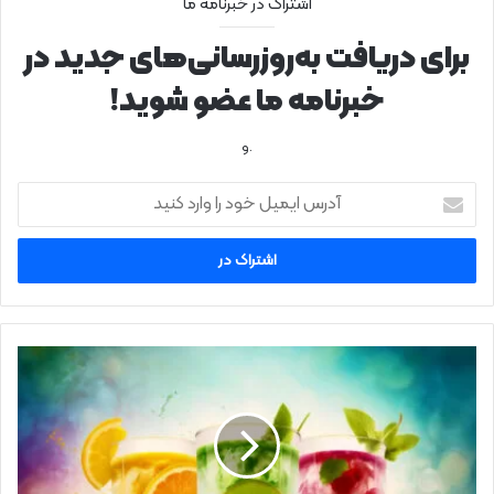
اشتراک در خبرنامه ما
برای دریافت به‌روزرسانی‌های جدید در
خبرنامه ما عضو شوید!
.و
آ
د
ر
س
ا
ی
م
ی
۱
ل
۰
خ
م
و
ی
د
و
ر
ه