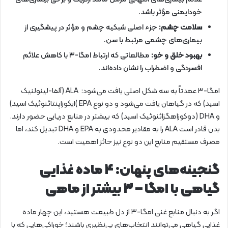
خودایمنی مؤثر باشد.
سلامت چشم:
جزء اصلی شبکیه چشم و مؤثر در پیشگیری از
بیماری‌های چشمی مرتبط با سن.
بهبود خلق و خو:
مطالعاتی که ارتباط امگا-۳ با کاهش علائم
افسردگی و اضطراب را نشان داده‌اند.
امگا-۳ عمدتاً به سه شکل اصلی یافت می‌شود: ALA (آلفا-لینولنیک
اسید) که در گیاهان یافت می‌شود و دو نوع EPA )ایکوزاپنتائنوئیک اسید)
و DHA (دوکوزاهگزائنوئیک اسید) که بیشتر در منابع دریایی حضور دارند.
بدن قادر است ALA را به مقادیر محدودی به EPA و DHA تبدیل کند، اما
مصرف مستقیم منابع این دو نوع نیز حائز اهمیت است.
گنجینه‌های پنهان: ۴ ماده غذایی
گیاهی با امگا – ۳ بیشتر از ماهی
اگر به دنبال منابع غنی امگا-۳ از دل طبیعت هستید، این چهار ماده
غذایی گیاهی می‌توانند انتخاب‌های بی‌نظیری باشند؛ خوراکی‌هایی که با