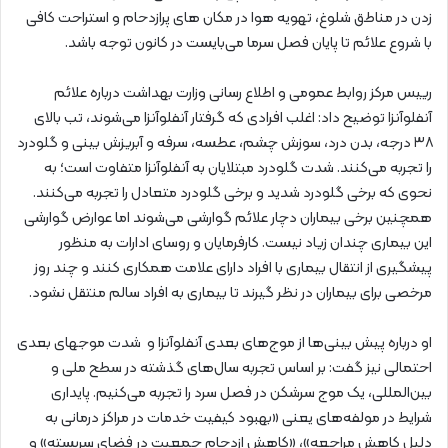
زدن در مناطق شلوغ، تهویه هوا در مکان های پرازدحام و استراحت کافی
با شروع علائم تا پایان فصل سرما می‌بایست در کانون توجه باشد.
رییس مرکز روابط عمومی و اطلاع رسانی وزارت بهداشت درباره علائم
آنفلوآنزا توضیح داد: اغلب افرادی که گرفتار آنفلوآنزا می‌شوند، تب بالای
۳۸ درجه، بدن درد، سوزش چشم، عطسه، سرفه و آبریزش بینی و گلودرد
را تجربه می‌کنند. شدت گلودرد مبتلایان به آنفلوآنزا متفاوت است؛ به
نحوی که برخی گلودرد شدید و برخی گلودرد متعادل را تجربه می‌کنند.
همچنین برخی بیماران دچار علائم گوارشی می‌شوند اما عوارض گوارشی
این بیماری چندان زیاد نیست. کارفرمایان و روسای ادارات به منظور
پیشگیری از انتقال بیماری با افراد دارای علامت همکاری کنند و چند روز
مرخصی برای بیماران در نظر گیرند تا بیماری به افراد سالم منتقل نشود.
او درباره پیش بینی‌ها از موج‌های بعدی آنفلوآنزا و شدت موجهای بعدی
احتمالی نیز گفت: بر اساس تجربه سال‌های گذشته در سطح ملی و
بین‌المللی، یک موج سرشکن در فصل سرد را تجربه می‌کنیم. پایداری
شرایط در مولفه‌های یعنی «بهبود کیفیت خدمات در مراکز درمانی به
دلیل کاهش مراجعه»، «کاهش ازدحام جمعیت در فضای سربسته» و