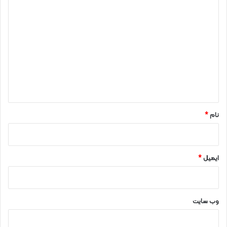
د
ی
د
گ
ا
ه
*
نام
*
ایمیل
*
وب‌ سایت