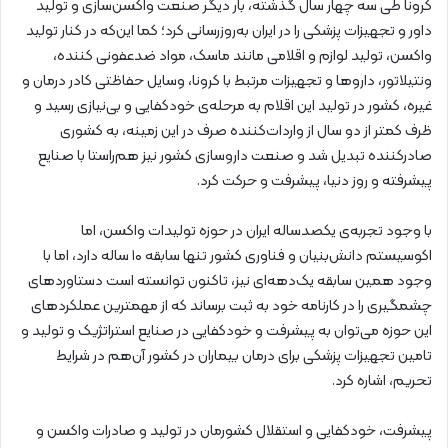
کرونا طی سه چهار سال گذشته، بار دیگر صنعت واکسن‌سازی و تولید
داور و تجهیزات پزشکی را در ایران به‌روزرسانی کرد؛ کما این‌که در کنار تولید
واکسن، تولید لوازم و اقلامی مانند ماسک، مواد ضدعفونی کننده،
ونتیلاتور، داروها و تجهیزات مرتبط با کرونا، وسایل حفاظتی کادر درمان و
غیره، کشور در تولید این اقلام به مرحله‌ی خودکفایی و بی‌نیازی رسید و
ظرف کمتر از دو سال از واردات‌کننده صرف در این زمینه، به کشوری
صادرکننده تبدیل شد و صنعت داروسازی کشور نیز هم‌راستا با صنایع
پیشرفته و روز دنیا، پیشرفت و حرکت کرد.
با وجود تجربه‌ی یکصدساله ایران در حوزه تولیدات واکسن، اما
اکوسیستم دانش‌بنیان و فناوری کشور تنها سابقه ۱۰ ساله دارد، اما با
وجود همین سابقه یک‌دهه‌ای نیز، تاکنون توانسته است دستاوردهای
چشمگیری را در کارنامه خود به ثبت برساند که از مهمترین عملکردهای
این حوزه می‌توان به پیشرفت و خودکفایی در صنایع استراتژیک و تولید و
تامین تجهیزات پزشکی برای درمان بیماران در کشور آن‌هم در شرایط
تحریم، اشاره کرد.
پیشرفت، خودکفایی و استقلال کشورمان در تولید و صادرات واکسن و