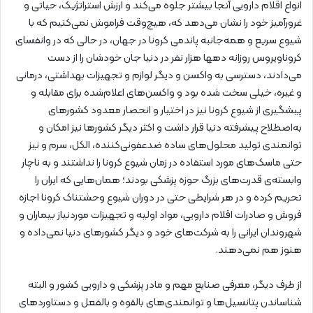
انواع اقلام دارویی آنجا بیشتر جلوه می‌کند و ارزش استراتژیک، حیاتی و
غرورآمیز خود را نشان می‌دهد که، هیچ‌وقت فراموش نمی‌کنیم که با
شیوع سریع و همه‌جانبه پاندمی کرونا در جهان، در حالی که در وانفسای
کروناویروس روزانه دهها هزار نفر در دنیا جان خودشان را از دست
می‌دادند، دسترسی به واکسن و دیگر لوازم و تجهیزات بهداشتی، درمانی
و غیره، خیلی سخت شده بود و واکسن‌های اعلام‌شده برای مقابله و
پیشگیری از شیوع کرونا نیز در اختیار و انحصار معدود کشورهای
به‌اصطلاح پیشرفته دنیا قرار داشت و اکثر دیگر کشورها نیز امکان و
توانمندی تولید محلول‌های ساده ضدعفونی‌کننده، الکل، سرم و نیز
حتی ماسک‌های مورد استفاده در زمان شیوع کرونا را نداشتند و به ناچار
وابسته‌ی قدرت‌های بزرگ حوزه پزشکی بودند؛ همان‌هایی که ایران را
تحریم کرده و در هر شرایطی حتی در دوران شیوع وحشتناک کرونا اجازه
فروش و صادرات اقلام دارویی، مواد اولیه و تجهیزات موردنیاز بیماران و
شهروندان ایرانی را به شرکت‌های خود و دیگر کشورهای دنیا نمی‌داده و
هنوز هم نمی‌دهند.
از طرف دیگر، معرفی صنایع مهم و مادر پزشکی و دارویی کشور و البته
شناساندن پتانسیل‌ها و توانمندی‌های بالقوه و بالفعل و دستاوردهای