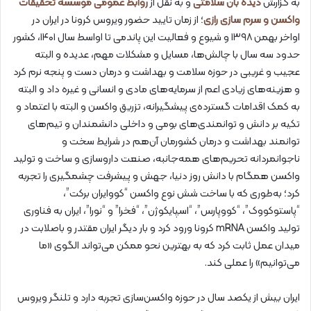
به گزارش
دیده بان سلامتی
و به نقل از
روابط عمومی موسسه تحقیقات
واکسن و سرم سازی رازی
؛ از زمان تایید حضور ویروس کرونا در ایران در
اواخر بهمن ۱۳۹۸ و شیوع و فعالیت این پاندمی تا اواسط سال ۱۴۰۱، کشور
حدود سه سال با چالش‌ها، مسایل و مشکلات مهم، عدیده و البته
عجیب و غریبی در حوزه سلامت و بهداشت و درمان دست و پنجه نرم کرد
و هزینه‌های زیادی اعم از سرمایه‌های مادی و انسانی و غیره داد و البته
به کمک اقدامات گسترده‌ی پیشگیرانه‌، تزریق واکسن و البته با اعتماد و
تکیه بر دانش و توانمندی‌های بومی و داخلی دانشمندان و تیم‌های
توانمند بهداشت و درمان کشورمان آن‌هم در شرایط سخت و
ناجوانمردانه تحریم‌های همه‌جانبه، صنعت داروسازی و ساخت و تولید
واکسن همگام با دانش روز دنیا، جهش و پیشرفت چشمگیری را تجربه
کرد؛ به‌طوری که با ساخت شش نوع واکسن “کووایران برکت”،
“پاستوکووک”، “کووپارس”، “اسپایکوژن”، “فخرا” و “نورا”، ایران به فناوری
تولید واکسن mRNA کرونا ورود کرد و بار دیگر ایران مقتدر و باصلابت در
میدان عمل ثابت کرد که به بهترین نحو ممکن می‌تواند الگوی «ما
می‌توانیم» را عملی کند.
ایران بیش از یکصد سال در حوزه واکسن‌سازی تجربه دارد و تلنگر ویروس