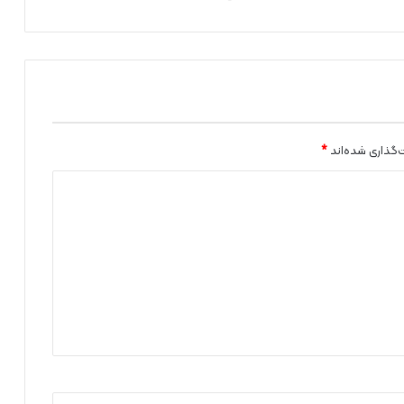
د
ی
م
و
س
س
ه
ر
‌گذاری شده‌اند
*
ا
ز
ی
د
ر
ک
ن
ت
ر
ل
ب
ی
م