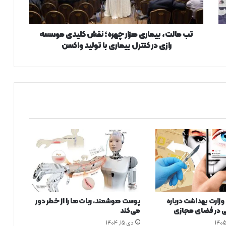
،
ب
ی
م
تب مالت، بیماری هزار چهره؛ نقش کلیدی موسسه
ا
رازی در کنترل بیماری با تولید واکسن
ر
ی
ه
ز
ا
ر
چ
ه
ر
ه
؛
ن
ق
ش
زارت بهداشت درباره
پوست هوشمند، ربات‌ها را از خطر دور
ک
ی در فضای مجازی
می‌کند
ل
دی ۱۵, ۱۴۰۴
ی