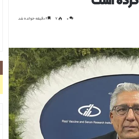
رده است
0
۷
۲ دقیقه خوانده شد