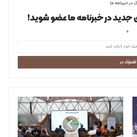
ک در خبرنامه ما
ی جدید در خبرنامه ما عضو شوید!
.و
ت
ب
م
ا
ل
ت