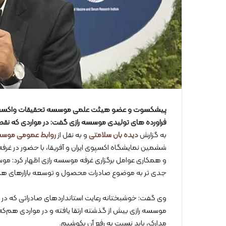
پیشکسوت و عضو هیئت علمی موسسه تحقیقات واکسن و‌ سرم
فراورده های تولیدی موسسه رازی گفت: در مواردی که نق
به گزارش
دیده بان سلامتی
و به نقل از
روابط عمومی موسس
ششمین نمایشگاه اکسپوی ایران ‌‌و آفریقا، با حضور در غر
و همکاری عوامل برگزاری غرفه موسسه رازی اظهار کرد: م
جدی تر به موضوع صادرات محصول و توسعه بازارهای هد
وی گفت: خوشبختانه رعایت استانداردهای صادراتی که در م
موسسه رازی بیش از گذشته ارتقا یافته و در مواردی هم‌
مدارک، باید نسبت به رفع آن بکوشیم.