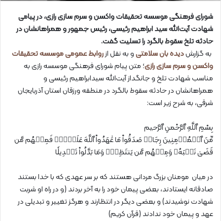
شورای فرهنگی موسسه تحقیقات واکسن و سرم سازی رازی، در پیامی
شهادت آیت‌الله سید ابراهیم رئیسی، رئیس جمهور و همراهانشان در
حادثه تلخ سقوط بالگرد را تسلیت گفت.
به گزارش
دیده بان سلامتی
و به نقل از
روابط عمومی موسسه تحقیقات
واکسن و سرم سازی رازی
؛ متن پیام شورای فرهنگی موسسه رازی به‌
مناسب شهادت تلخ و جانگداز آیت‌الله سیدابراهیم رئیسی و
همراهانشان در حادثه سقوط بالگرد در منطقه ورزقان استان آذربایجان
شرقی، به شرح زیر است:
بِسْمِ ٱللَّهِ ٱلرَّحْمنِ ٱلرَّحیم
مِّنَ ٱلۡمُؤۡمِنِينَ رِجَالٞ صَدَقُواْ مَا عَٰهَدُواْ ٱللَّهَ عَلَيۡهِۖ فَمِنۡهُم مَّن
قَضَىٰ نَحۡبَهُۥ وَمِنۡهُم مَّن يَنتَظِرُۖ وَمَا بَدَّلُواْ تَبۡدِيلٗا
در میان مومنان بزرگ مردانی هستند که بر سر عهدی که با خدا بستند
صادقانه ایستادند، بعضی پیمان خود را به آخر بردند (و در راه او شربت
شهادت نوشیدند) و بعضی دیگر در انتظارند و هرگز تغییر و تبدیلی در
عهد و پیمان خود ندادند (قرآن کریم)