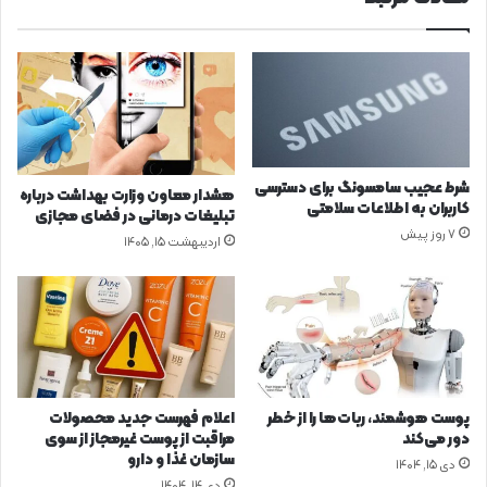
ر
ن
ا
و
ز
ش
ی
ی
ا
د
ز
ن
م
آ
ر
ب
شرط عجیب سامسونگ برای دسترسی
هشدار معاون وزارت بهداشت درباره
ا
چ
کاربران به اطلاعات سلامتی
تبلیغات درمانی در فضای مجازی
ک
ه
7 روز پیش
اردیبهشت ۱۵, ۱۴۰۵
ز
م
و
و
ا
ا
ک
ق
س
ع
ن‌
ی
س
ا
ا
س
پوست هوشمند، ربات‌ها را از خطر
اعلام فهرست جدید محصولات
ز
ت
دور می‌کند
مراقبت از پوست غیرمجاز از سوی
ی
؟
سازمان غذا و دارو
دی ۱۵, ۱۴۰۴
چ
دی ۱۴, ۱۴۰۴