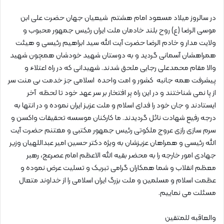
در سالروز میلاد مسعود امام هشتم شیعیان جهان حضرت علی ابن
موسی الرضا (ع) روح بلند خادمان ملت ایران رئیس جمهور محبوب و
ولایت مدار و خادم الرضا حضرت آیت الله سید ابراهیم رئیسی و هیئت
همراهشان آسمانی گردید و به دوستان شهید خودشان همچون شهید
والا مقام محمدعلی رجایی ملحق شدند. شهیدانی که در راه اعتلاء و
پیشرفت همه جانبه کشور و امت واحده اسلامی جز خدمت بی منت سر
از پا نمی شناختند و در این راه پر افتخار بر سر عهد خود تا لحظه آخر
ایستادند و جان خود را فدای اسلام و ملت عزیز ایران نموده و در انتها به
درجه رفیع شهادت نائل گردیدند. ما کارکنان موسسه تحقیقات واکسن و
سرم سازی رازی عروج ملکوتی رئیس جمهور مکتبی و مغتنم حضرت آیت
الله رئیسی و همراهان عزیزشان به ویژه دکتر حسین امیر عبداللهیان وزیر
جهادی امور خارجه را به محضر بقیه الله الاعظم امام عصرعج، رهبر
معظم انقلاب و شما همکاران گرامی تبریک و تسلیت عرض نموده و
عظمت اسلام و مسلمین و ملت بزرگ ایران اسلامی را از خداوند متعال
مسئلت می نماییم.
والعاقبه للمتقین