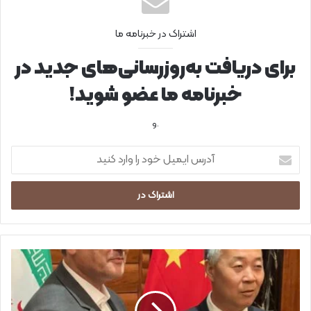
اشتراک در خبرنامه ما
برای دریافت به‌روزرسانی‌های جدید در
خبرنامه ما عضو شوید!
.و
آ
د
ر
س
ا
ی
م
ی
ب
ل
ا
خ
ز
و
د