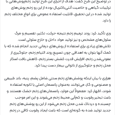
در توضیح این طرح گفت: هدف از اجرای این طرح تولید زخم‌پوش‌هایی با
ترکیبات گیاهی و خاصیت آنتی‌باکتریال بوده از این رو زخم‌ پوش‌های
تولید شده در این تحقیق، قابلیت استفاده عمومی برای انواع مختلف زخم
را دارد.
وی تأکید کرد: روند ترمیم زخم‌ نتیجه حرکت، تکثیر، تقسیم و مرگ
سلول‌های مشخص و نیز تولید مواد داخل و خارج سلولی است.
تلاش‌های زیادی برای استفاده از روش‌های درمانی جدید انجام شده که با
کمک آنها بتوان به اهدافی چون تسریع روند التیام زخم، جلوگیری از
عفونی‌شدن زخم، افزایش قدرت کشش بستر زخم، کاهش بافت اسکار
محل زخم و جلوگیری از ناتوانی بیمار دست پیدا کرد.
هزاری با بیان اینکه پوشش‌های زخم سنتی شامل پشم، پنبه، باند طبیعی
و مصنوعی و گاز، می‌توانند به‌عنوان پانسمان اصلی یا ثانویه استفاده
شوند، اظهار کرد: معمولاً این موارد، پانسمان‌های زخم خشک هستند و
باعث تبخیر رطوبت و کم‌آبی محیط زخم می‌شوند و این امر موجب
چسبنده‌ و دردناک شدن محل زخم می‌شود از این رو پوشش‌های زخم
جدید تولید شده به گونه‌ای است که باعث ایجاد رطوبت کافی در زخم