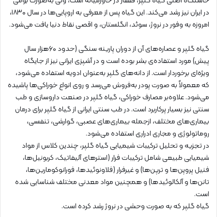
خاستگاه اصلی گیاه گلپر، قفقاز در خاورمیانه است، ولی به‌صورت بومی
در ایران نیز رشد می‌کند. این گیاه پس از معرفی به اروپایی‌ها در سال ۱۸۳۰،
امروزه به وفور در نروژ، سوئد، انگلستان، و اقصی نقاط دنیا یافت می‌شود.
گیاه گلپر و عصاره‌های آن از دوران پارینه سنگی (حدود ۶۰هزار سال
پیش) مورد استفاده‌ی بشر بوده است و در آشپزی ایرانی نیز از جایگاه
ویژه‌ای برخوردار است. از دانه‌های گلپر به‌عنوان ادویه استفاده می‌شود،
که معمولاً به صورت پودر به‌فروش می‌رسد و روی انواع خوراکی‌ها پاشیده
می‌شود. علاوه‌بر مصارف خوراکی،‌ گیاه گلپر در صنعت داروسازی و طب
سنتی نیز بسیار پرکاربرد است. در طب سنتی ایرانی از گیاه گلپر برای درمان
بیماری‌های مختلف، از‌جمله بیماری‌های عصبی، گوارشی، تنفسی،
روماتولوژی و مجاری ادراری استفاده می‌شود.
در تجزیه و تحلیل ترکیبات شیمیایی گیاه گلپر، چندین کلاس از مواد
شیمیایی طبیعی شامل ترکیبات فرار (استرهای آلیفاتیک، کربونیل‌ها،
فنیل پروپن‌ها و ترپن‌ها) و غیرفرار (فلاونوئیدها، فورانوکومارین‌ها،
تانن‌ها و آلکالوئیدها) و همچنین مواد معدنی مختلف شناسایی شده
است.
گیاه گلپر که به صورت وحشی در نروژ رشد کرده است.