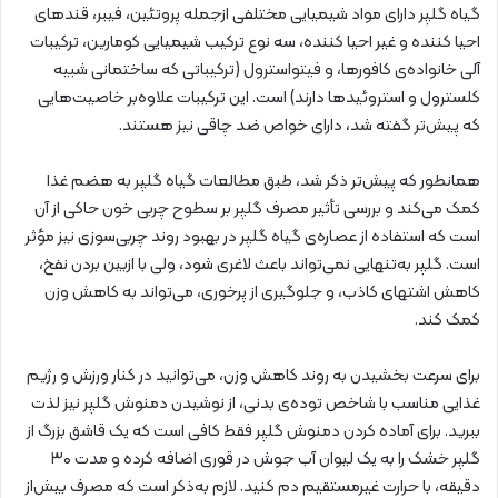
گیاه گلپر دارای مواد شیمیایی مختلفی ازجمله پروتئین، فیبر، قندهای
احیا کننده و غیر احیا کننده، سه نوع ترکیب شیمیایی کومارین، ترکیبات
آلی خانواده‌ی کافورها، و فیتواسترول (ترکیباتی که ساختمانی شبیه
کلسترول و استروئیدها دارند) است. این ترکیبات علاوه‌بر خاصیت‌هایی
که پیش‌تر گفته شد، دارای خواص ضد چاقی نیز هستند.
همانطور که پیش‌تر ذکر شد، طبق مطالعات گیاه گلپر به هضم غذا
کمک می‌کند و بررسی تأثیر مصرف گلپر بر سطوح چربی خون حاکی از آن
است که استفاده از عصاره‌ی گیاه گلپر در بهبود روند چربی‌سوزی نیز مؤثر
است. گلپر به‌تنهایی نمی‌تواند باعث لاغری شود، ولی با ازبین بردن نفخ،
کاهش اشتهای کاذب، و جلوگیری از پرخوری، می‌تواند به کاهش وزن
کمک کند.
برای سرعت بخشیدن به روند کاهش وزن، می‌توانید در کنار ورزش و رژیم
غذایی مناسب با شاخص توده‌ی بدنی، از نوشیدن دمنوش گلپر نیز لذت
ببرید. برای آماده کردن دمنوش گلپر فقط کافی است که یک قاشق بزرگ از
گلپر خشک را به یک لیوان آب جوش در قوری اضافه کرده و مدت ۳۰
دقیقه، با حرارت غیرمستقیم دم کنید. لازم به‌ذکر است که مصرف بیش‌از