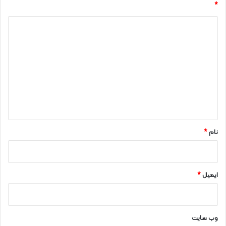
*
د
ی
د
گ
ا
ه
*
نام
*
ایمیل
*
وب‌ سایت