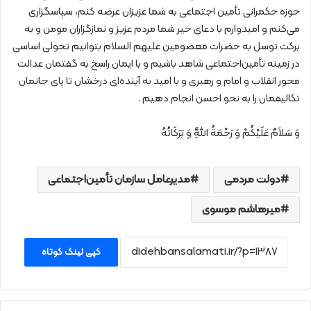
حوزه حکمرانی تأمین اجتماعی به شما عزیزان عرضه کنم، سپاسگزاری
می‌کنم و امیدوارم با دعای خیر شما مردم عزیز و نمازگزاران مومن و به
برکت توسل به حضرات معصومین علیهم السلام بتوانیم تحولی اساسی
در زمینه تأمین‌اجتماعی شاهد باشیم و با ایمان راسخ به گفتمان عدالت
محور انقلاب و امام و رهبری و با امید به آینده‌ای درخشان تا پای جانمان
تکالیفمان را به نحو احسن انجام دهیم .
وَ سَلاَمٌ عَلَیْکُمْ وَ رَحْمَةُ اَللَّهِ وَ بَرَکَاتُهُ
دولت مردمی
مدیرعامل سازمان تأمین‌اجتماعی
میرهاشم موسوی
کپی لینک کوتاه