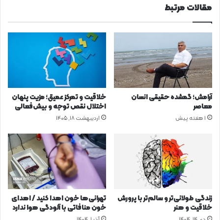
مقالات مرتبط
ل
و
ه
خ
گ
ت
ی
ه
ا
و
ه
ظ
ا
ر
ن
ف
د
ی
آرامش؛ گمشده حقیقی انسان
خلاقیت و تمرکز عمیق؛ مزیت پنهان
ا
ت
معاصر
اختلال نقص توجه و بیش‌فعالی
ر
ب
1 هفته پیش
اردیبهشت ۱۸, ۱۴۰۵
و
ا
ی
ز
ی
ن
ش
س
ت
گ
ا
زندگی طولانی‌تر و سالم‌تر با پرورش
تهرانی‌ها خون اهدا کنید / اهدای
ن
خلاقیت و هنر
خون منافاتی با آلودگی هوا ندارد
؛
دی ۱۴, ۱۴۰۴
آذر ۱, ۱۴۰۴