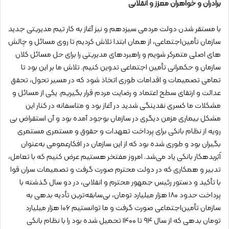
برادران و خواهران معزز و انقلابی
با مستقر شدن دولت مردمی سیزدهم و نیز آغاز به کار تیم مدیریتی جدید
سازمان تأمین‌اجتماعی، از همان ابتدا تلاش کردیم تا روی مسائل و چالش
های اصلی متمرکر شویم و راهبردهای مدیریتی را برای حل مسائل کلان
سازمان و حکمرانی تأمین اجتماعی تدوین کنیم. تلاش ما بر این بود تا
تمامی تصمیمات و اقدامات طوری اتخاذ شود که در مسیر تحول، تحقق
عدالت و ارتقای سطح اعتماد و رضایت مردم قرار بگیریم. یکی از مسائل و
مشکلات ما کسری نقدینگی شدید در آغاز بود و متاسفانه در کنار این
مشکل بیماری مزمن دیگری در سازمان بوجود آمده بود و آن استقراض بی
رویه از نظام بانکی برای پرداخت تعهدات و حقوق و مستمری مستمری
بگیران بود و طوری شده بود که از این سازمان در افکارعمومی به‌عنوان
اَبَربدهکار بانکی یاد می‌شد. امروز مفتخر هستیم عرض کنیم که با تعامل،
تدبیر و همکاری که در دولت محترم صورت گرفت و تصمیمات سران قوا
با تأکید و دستور رئیس جمهور محترم و انقلابی، در دو سال گذشته با
پرداخت حدود ۱۸۰ هزار میلیارد تومان، بی‌سابقه‌ترین تأدیه بدهی به
سازمان تأمین‌اجتماعی صورت گرفت و ما توانستیم ۱۰۶ هزار میلیارد
تومان بدهی که از سال ۹۴ تا ۱۴۰۰ تحمیل شده بود را با نظام بانکی