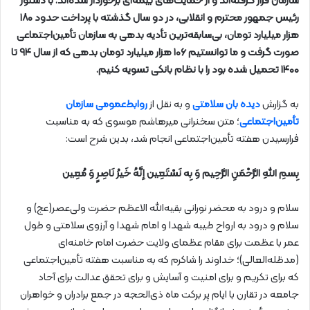
سازمان قرار گرفته‌اند و از حمایت‌های بیمه‌ای برخوردار شده‌اند. با دستور
رئیس جمهور محترم و انقلابی، در دو سال گذشته با پرداخت حدود ۱۸۰
هزار میلیارد تومان، بی‌سابقه‌ترین تأدیه بدهی به سازمان تأمین‌اجتماعی
صورت گرفت و ما توانستیم ۱۰۶ هزار میلیارد تومان بدهی که از سال ۹۴ تا
۱۴۰۰ تحمیل شده بود را با نظام بانکی تسویه کنیم.
به گزارش
دیده بان سلامتی
و به نقل از
روابط‌عمومی سازمان
تأمین‌اجتماعی
؛ متن سخنرانی میرهاشم موسوی که به مناسبت
فرارسیدن هفته تأمین‌اجتماعی انجام شد، بدین شرح است:
بِسمِ اللهِ الرَّحْمَنِ الرَّحِیم وَ بِه نَسْتَعِین إنَّهُ خَیرُ نَاصِرٍ وَ مُعِین
سلام و درود به محضر نورانی بقیه‌الله الاعظم حضرت ولی‌عصر(عج) و
سلام و درود به ارواح طیبه شهدا و امام شهدا و آرزوی سلامتی و طول
عمر با عظمت برای مقام عظمای ولایت حضرت امام خامنه‌ای
(مدظله‌العالی)؛ خداوند را شاکرم که به مناسبت هفته تأمین‌اجتماعی
که برای تکریم و برای امنیت و آسایش و برای تحقق عدالت برای آحاد
جامعه در تقارن با ایام پر برکت ماه ذی‌الحجه در جمع برادران و خواهران