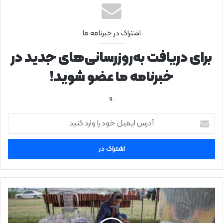
اشتراک در خبرنامه ما
برای دریافت به‌روزرسانی‌های جدید در
خبرنامه ما عضو شوید!
.و
آ
د
ر
س
ا
ی
م
ی
ج
ل
ل
خ
و