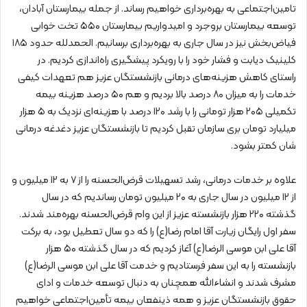
تامین‌اجتماعی به بهره‌برداری خواهیم رساند. از جمله بیمارستان آبادان،
توسعه بیمارستان بروجرد و امیدواریم بیمارستان ۵۵۰ تخت خوابی
فیاض‌بخش نیز در سال جاری به بهره‌برداری برسانیم. الحمدلله حدود ۱۸۵
کلینیک دیابت و فشار خود را با رویکرد پیشگیری راه‌اندازی کردیم. در
راستای کاهش هزینه‌های درمانی بازنشستگان عزیز هم تعهدات کیفی
خدمات را به میزان ۸۰ درصد بالا بردیم و هم ۵۰ درصد هزینه بیمه
تکمیلی ۲۰۵ هزار تومانی را با رشد ۱۲۰ درصد با هزینه‌ای نزدیک به ۵ هزار
میلیارد تومان بری سازمان تقبل کردیم تا بازنشستگان عزیز دغدغه درمانی
شان کمتر بشود.
علاوه بر خدمات درمانی، رشد تسهیلات قرض‌الحسنه را از ۷ به ۱۲ میلیون و
از ۱۲ میلیون در سال جاری به ۲۰ میلیون تومان رساندیم که در سال
گذشته ۲۲۰ هزار بازنشسته عزیز از این وام قرض‌الحسنه بهره‌مند شدند.
سفر اول رایگان زیارت آقا امام رضا(ع) را که دو سال تعطیل بود، به برکت
آقا علی ابن موسی الرضا(ع) آغاز کردیم که در سال گذشته ۵۰ هزار
بازنشسته را به این سفر فرستادیم و خدمت آقا علی ابن موسی الرضا(ع)
مشرف شدند و انشاءالله همچنان به دنبال توسعه خدمات و ادای
حقوق بازنشستگان عزیز و همه ذینفعان بیمه تأمین‌اجتماعی خواهیم