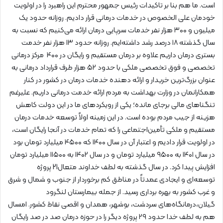
است. ما هم بنا بر تاکیدات رئیس جمهور محترم این راهبرد را در اولویت
خودمان علی الخصوص در خدمات درمانی قرار دادیم. روزانه حدود یک
میلیون و ۳۰۰ هزار نفر خدمات سرپایی درمان ارائه می‌کنیم که نسبت به
سال گذشته ۱۸ درصد رشد داشته‌ایم. روزانه حدود ۱۳ هزار نفر خدمت
بستری درمان داریم علاوه بر درمان مستقیم و رایگان در ۴۰۰ مرکز درمانی
تخصصی و فوق تخصصی ملکی با حدود ۵۲ هزار طرف قرارداد درمانی به
عنوان بزرگ‌ترین خریدار و ارائه دهنده خدمات درمان در کشور در کنار
همکارانمان در وزارت بهداشت به مردم ارائه خدمت درمانی داریم. علیرغم
تنگناهای مالی برجای مانده؛ یکی از رویکردهای ما در این دولت کاهش
هزینه از جیب مردم بوده است. در این زمینه اولاً توسعه خدمات درمان
مستقیم و ملکی تأمین‌اجتماعی را که تمام خدمات در آنجا رایگان است،
در اولویت قرار دادیم و اعتبار آن در سال ۱۴۰۰ که ۴۵۰۰ میلیارد تومان بود
در سال ۱۴۰۱ به ۹۵۰۰ میلیارد تومان و در سال ۱۴۰۲ به ۱۱۵۰۰ میلیارد تومان
افزایش پیدا کرد. در سال گذشته به لطف خداوند متعال21 پروژه
توسعه‌ای و ایجادی عمدتاً در مناطق کم برخوردار از جنوب و شمال و شرق
و غرب کشور به بهره برداری رسید. از جمله بیمارستان لنگرود
گیلان،درمانگاه‌های سردشت، بوشهر، همدان و اقصی نقاط کشور. امسال
هم به لطف خدا حدود ۲۹ پروژه دیگر را در حوزه درمان صد در صد رایگان