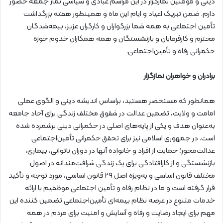
دینی و مؤمنین نمازگزار در این مراسم عبادی و سیاسی نماز جمعه حضور
دارم. ضمن تبریک اعیاد و ایام این ماه و همینطور هفته بزرگداشت
تأمین اجتماعی به همه شما بزرگواران و کارگران عزیز، بیمه‌شدگان
محترم و کارفرمایان و بازنشستگان و همه همکاران خدوم حوزه
حکمرانی رفاه و تأمین‌اجتماعی.
برادران و خواهران نمازگزار
همانطور که مستخضر هستید، براساس اندیشه دینی و الگوی عملی
امامت و ولایت، تضمین عدالت در شقوق مختلف زندگی برای آحاد جامعه
به‌عنوان هدف و یکی از پایه‌های اصلی در حکمرانی دینی برشمرده شده
است. در جمهوری اسلامی نیز برای تحقق حکمرانی تأمین‌اجتماعی
عدالت‌محور؛ حمایت از افراد و خانواده آنها در دوران ناتوانی، بیماری،
بازنشستگی و از کارافتادگی برای یک زندگی شرافت‌مندانه در اصول
مختلف قانون اساسی و به‌ویژه اصل ۲۹ قانون اساسی، مورد توجه و تأکید
قرار گرفته است و ما در نظام رفاه و تأمین اجتماعی موظفیم با ارائه
خدمات متنوع در عرصه نظام بیمه‌ای تأمین‌اجتماعی تضمین کننده این
مهم برای ایجاد رضایت و رفاه و آسایش و امنیت برای مردم در همه