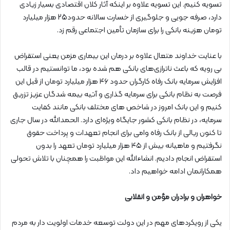
تسویه کنیم. این تسویه علاوه بر اینکه آثار کلان اقتصادی بسیار زیادی
دارد، صرفه جویی و جلوگیری از خسارت سالانه حدود25 هزار میلیارد
تومان هزینه بانکی را برای سازمان تأمین اجتماعی رقم زد.
با عنایت خداوند متعال علاوه بر درمان این بیماری مزمن یعنی استقراض
بی رویه که باعث ناترازی‌های بانکی هم شده بود، ما توانستیم در قالب
افزایش سرمایه بانک رفاه کارگران حدود ۴۶ هزار میلیارد تومان از قبل این
فرصت به نظام بانکی برای سرمایه گذاری و آتیه بیمه شدگان عزیز تزریق
کنیم و این بانک امروز در شاخص های مختلف بانکی مانند کفایت
سرمایه، در نظام بانکی کشور جایگاه ویژه‌ای دارد. الحمدالله در سال جاری
تا کنون ریالی از بانک رفاه وامی برای انجام تعهدات و پرداخت حقوق
نگرفتیم و ماهیانه بیش از ۴۵ هزار میلیارد تومان تعهد را بدون
استقراض انجام دادیم. انشاءالله این مواظبت را همچنان با تلاش تحولی
همکارانمان ادامه خواهیم داد.
خواهران و برادران مؤمن و انقلابی
یکی از رویکرد‌های مهم در این دولت توسعه خدمات اولویت دار به مردم