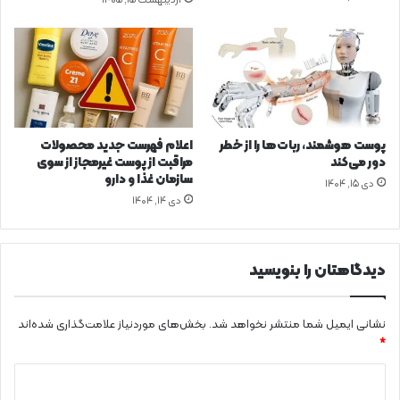
اردیبهشت ۱۵, ۱۴۰۵
م
ر
ز
ب
ا
ش
م
ا
پوست هوشمند، ربات‌ها را از خطر
اعلام فهرست جدید محصولات
ق
دور می‌کند
مراقبت از پوست غیرمجاز از سوی
ب
سازمان غذا و دارو
دی ۱۵, ۱۴۰۴
ه
دی ۱۴, ۱۴۰۴
ز
ا
ئ
دیدگاهتان را بنویسید
ر
ا
ن
نشانی ایمیل شما منتشر نخواهد شد.
بخش‌های موردنیاز علامت‌گذاری شده‌اند
ا
ر
*
ب
د
ع