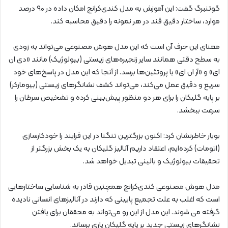
گوتنبرگ گفت: این آموزش به مدل کندی‌کرانچ امکان داده در ۹۰ درصد
موارد، ساختار دقیق قند در هر نمونه را دقیق محاسبه کند.
معنای این حرف آن است که این مدل هوش مصنوعی می‌تواند به زودی
به سطح دقتی همانند سایر زنجیره‌های زیستی (بیولوژیک) مانند «دی ان
ای» و «آر ان ای» یا پروتئین‌ها برسد. از آنجا که این مدل در پاسخ‌های خود
سریع و دقیق عمل می‌کند، می‌تواند کشف نشانگرهای زیستی (بیومارکر)
بر پایه گلیکان را برای هر دو منظور پیش‌بینی کرده و تشخیص سرطان را
سرعت ببخشد.
بویار خاطرنشان کرد: اکنون بزرگترین تنگنا در این فرایند را خودکارسازی
(اتومات) کرده‌ایم، اعتقاد داریم آنالیز گلیکان به یک بخش بزرگتر از
تحقیقات بیولوژیک و بالینی تبدیل خواهد شد.
مدل هوش مصنوعی کندی‌کرانچ همچنین قادر به شناسایی ساختارهایی
است که اغلب به علت تجمیع پایینی که دارند در آنالیزهای انسانی نادیده
گرفته می شوند. این مدل از این رو می‌تواند به محققان برای یافتن
نشانگرهای زیستی جدید بر پایه گلیکان یاری برساند.