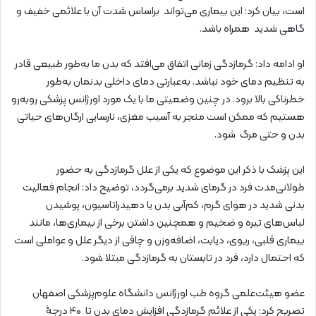
است، بیان کرد: این بیماری می‌تواند براساس شدت آن با علائمی خفیف و
گاهی شدید همراه باشد.
او ادامه داد: گرمازدگی زمانی اتفاق می‌افتد که بدن ما به‌طور طبیعی قادر
به تنظیم دمای خود نباشد. به‌عبارتی دمای داخلی بدنمان به‌طور
خطرناکی بالا برود. در چنین وضعیتی ما با یک مورد اورژانس پزشکی روبه‌رو
هستیم که ممکن است منجر به آسیب مغزی، نارسایی ارگان‌های حیاتی
بدن و حتی مرگ شود.
این پزشک با ذکر این موضوع که یکی از علل گرمازدگی به حضور
طولانی‌مدت فرد در گرمای شدید برمی‌گردد، توضیح داد: انجام فعالیت
بدنی شدید در هوای گرم، کم‌آبی بدن یا دهیدراتاسیون، پوشیدن
لباس‌های تیره و ضخیم و همچنین داشتن برخی از بیماری‌ها، مانند
بیماری قلبی، ریوی، دیابت، اضافه‌وزن و چاقی از دیگر علل و عواملی است
که احتمال دارد، فرد در تابستان به گرمازدگی مبتلا شود.
عضو هیئت‌علمی گروه طب اورژانس دانشگاه علوم‌پزشکی اصفهان
تصریح کرد: یکی از علائم گرمازدگی افزایش دمای بدن تا ۴۰ درجۀ