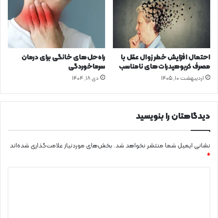
ه
ی
د
م
ب
؛
و
ا
د
س
؟
ت
احتمال افزایش خطر زوال عقل با
راه‌حل‌های خانگی برای درمان
خ
مصرف کربوهیدرات‌های نامناسب
سرماخوردگی
و
اردیبهشت ۱۰, ۱۴۰۵
دی ۱۸, ۱۴۰۴
ا
ن
م
ی
دیدگاهتان را بنویسید
ش
ک
ن
نشانی ایمیل شما منتشر نخواهد شد.
بخش‌های موردنیاز علامت‌گذاری شده‌اند
د
*
!
د
ی
د