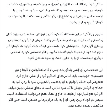
سانتی‌گراد یا بالاتر است. افزایش تعریق بدن یا کم‌شدن تعریق، خشک و
گرم‌شدن پوست بدن، ضعیف و تندشدن نبض، سرگیجه، گیجی یا
ازدست‌دادن هوشیاری و تشنج از دیگر علائمی است که در افراد مبتلا به
گرمازدگی پدیدار می‌شود.
سهرابی با تأکید بر این مسئله که کودکان و نوزادان، سالمندان، وزرشکاران
و کسانی که داروهای خاص مصرف می‌کنند، بیش از دیگران در معرض
بیماری قرار دارند، خاطرنشان کرد: به‌محض اینکه شک کردید به گرمازدگی
دچار شده‌اید از محیط گرم فاصله بگیرد یا اگر احساس کردید شخص
دیگری مبتلاست، او را به جایی خنک و سایه منتقل کنید.
این متخصص اورژانس یادآور شد: پس از فاصله‌گرفتن از گرما و نور
مستقیم خورشید، باید لباس‌های اضافی فرد را از تنش خارج کرد.
هم‌زمان آب خنک یا ولرم به او بدهید. با کمپرس سرد یا بردن فرد به
حمام و گرفتن دوش با آب سرد تلاش کنید تا دمای بدنش پایین بیاید.
اگر فرد هوشیار بود از مایعات حاوی نمک هم می‌توانید استفاده کنید.
سپس در کوتاه‌ترین زمان، او را به یک مرکز درمانی منتقل کنید حتی اگر
علائمش بهبود یافته بود.